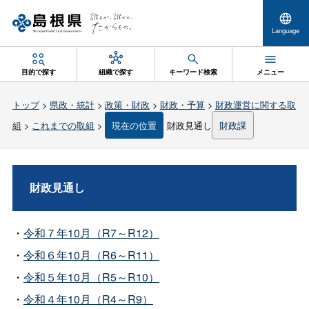
Language
目的で探す
組織で探す
キーワード検索
メニュー
トップ
>
県政・統計
>
政策・財政
>
財政・予算
>
財政運営に関する取
組
>
これまでの取組
>
現在の位置
財政見通し
財政課
財政見通し
・
令和７年10月（R7～R12）
・
令和６年10月（R6～R11）
・
令和５年10月（R5～R10）
・
令和４年10月（R4～R9）