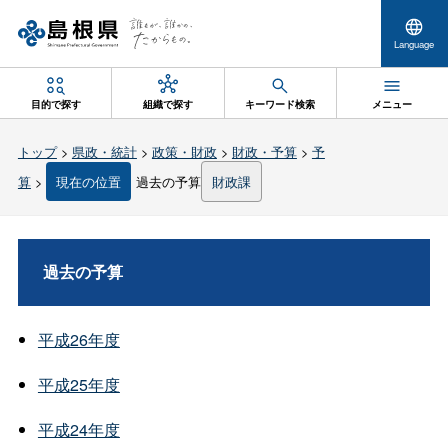
Language
目的で探す
組織で探す
キーワード検索
メニュー
トップ
>
県政・統計
>
政策・財政
>
財政・予算
>
予
算
>
現在の位置
過去の予算
財政課
過去の予算
平成26年度
平成25年度
平成24年度