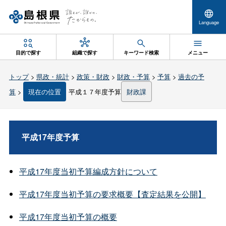
Language
目的で探す
組織で探す
キーワード検索
メニュー
トップ
>
県政・統計
>
政策・財政
>
財政・予算
>
予算
>
過去の予
算
>
現在の位置
平成１７年度予算
財政課
平成17年度予算
平成17年度当初予算編成方針について
平成17年度当初予算の要求概要【査定結果を公開】
平成17年度当初予算の概要