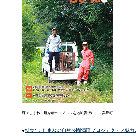
輝々しまね「厄介者のイノシシを地域資源に」（美郷町）
●
特集1：しまねの自然公園満喫プロジェクト／魅力