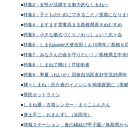
●
特集2：女性が活躍する魅力的なしまねへ
●
特集3：子どものためにできること／里親になりま
●
特集4：ますます需要高まる島根県産きぬむすめ
●
特集5：小さな拠点づくり／わっしょい！志々会
●
特集6：しまね
super
大使吉田くん10周年／島根を
●
特集7：みなさんの命を守りたい！／島根県立中央
●
特集8：しまねで輝け！IT技術者
●
特集9：寧夏（ねいか）回族自治区友好交流25周年
●
輝々しまね：厄介者のイノシシを地域資源に（美
●
県民ホットライン
●
しまね通：古墳シンガー・まりこふんさん
●
身土不二：おまんずし（浜田市）
●
情報ステーション：食の縁結び甲子園／鳥取県か