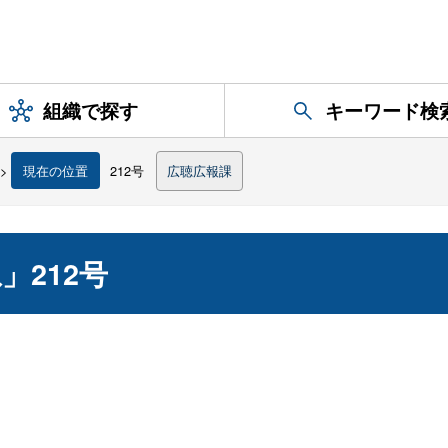
組織で探す
キーワード検
>
現在の位置
212号
広聴広報課
212号