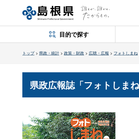
目的で探す
トップ
>
県政・統計
>
政策・財政
>
広聴・広報
>
フォトしまね
県政広報誌「フォトしまね」