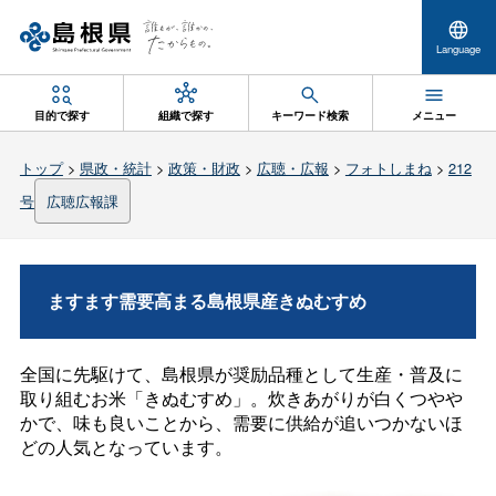
Language
目的で探す
組織で探す
キーワード検索
メニュー
トップ
>
県政・統計
>
政策・財政
>
広聴・広報
>
フォトしまね
>
212
号
広聴広報課
ますます需要高まる島根県産きぬむすめ
全国に先駆けて、島根県が奨励品種として生産・普及に
取り組むお米「きぬむすめ」。炊きあがりが白くつやや
かで、味も良いことから、需要に供給が追いつかないほ
どの人気となっています。