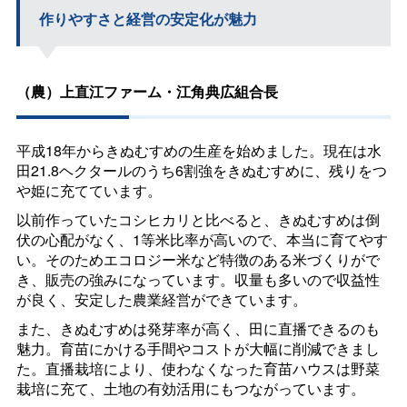
作りやすさと経営の安定化が魅力
（農）上直江ファーム・江角典広組合長
平成18年からきぬむすめの生産を始めました。現在は水
田21.8ヘクタールのうち6割強をきぬむすめに、残りをつ
や姫に充てています。
以前作っていたコシヒカリと比べると、きぬむすめは倒
伏の心配がなく、1等米比率が高いので、本当に育てやす
い。そのためエコロジー米など特徴のある米づくりがで
き、販売の強みになっています。収量も多いので収益性
が良く、安定した農業経営ができています。
また、きぬむすめは発芽率が高く、田に直播できるのも
魅力。育苗にかける手間やコストが大幅に削減できまし
た。直播栽培により、使わなくなった育苗ハウスは野菜
栽培に充て、土地の有効活用にもつながっています。