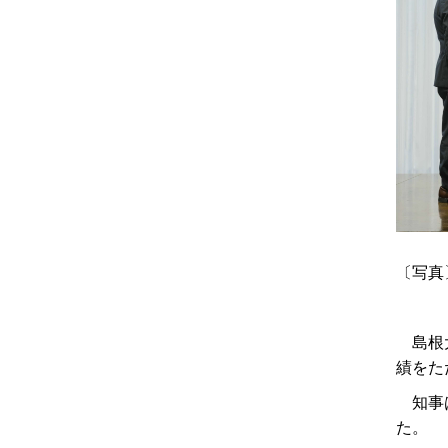
〔写真
島根大
績をた
知事は
た。