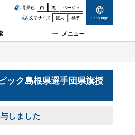
背景色
白
黒
ベージュ
文字サイズ
拡大
標準
Language
索
メニュー
ピック島根県選手団県旗授
授与しました