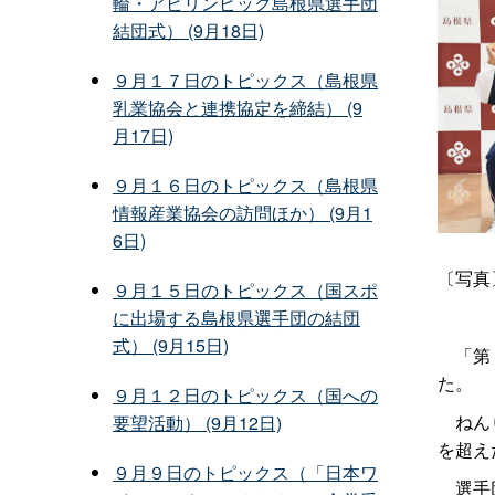
輪・アビリンピック島根県選手団
結団式） (9月18日)
９月１７日のトピックス（島根県
乳業協会と連携協定を締結） (9
月17日)
９月１６日のトピックス（島根県
情報産業協会の訪問ほか） (9月1
6日)
〔写真
９月１５日のトピックス（国スポ
に出場する島根県選手団の結団
式） (9月15日)
「第３
た。
９月１２日のトピックス（国への
ねんり
要望活動） (9月12日)
を超え
９月９日のトピックス（「日本ワ
選手団