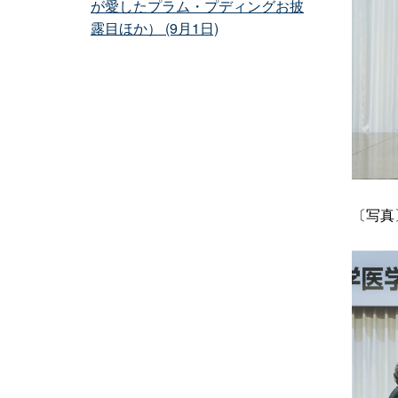
が愛したプラム・プディングお披
露目ほか） (9月1日)
〔写真