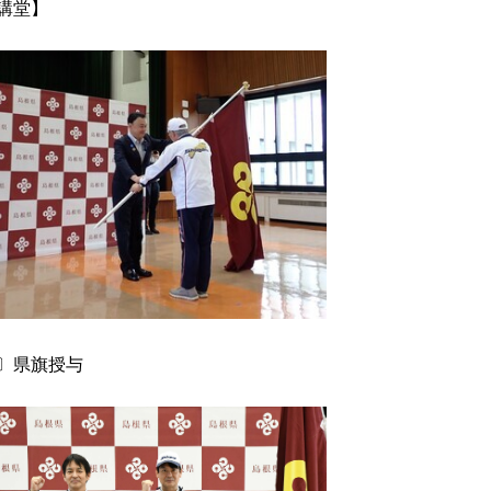
講堂】
〕県旗授与