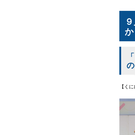
９
か
「
の
【くに