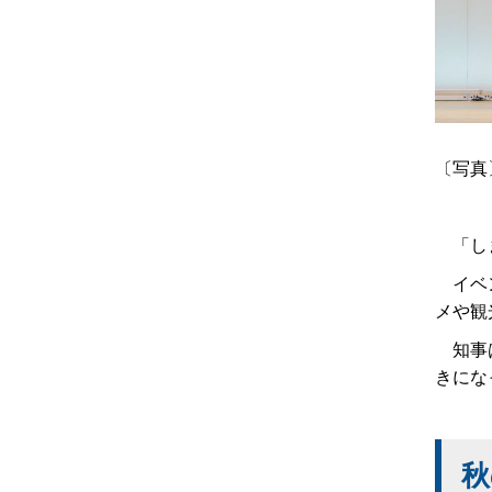
〔写真
「しま
イベン
メや観
知事は
きにな
秋