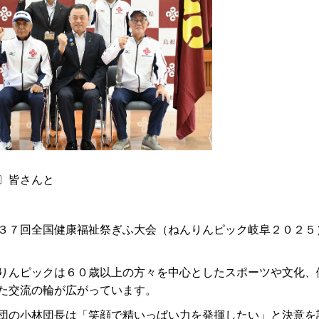
〕皆さんと
７回全国健康福祉祭ぎふ大会（ねんりんピック岐阜２０２５
んピックは６０歳以上の方々を中心としたスポーツや文化、
た交流の輪が広がっています。
の小林団長は「笑顔で精いっぱい力を発揮したい」と決意を