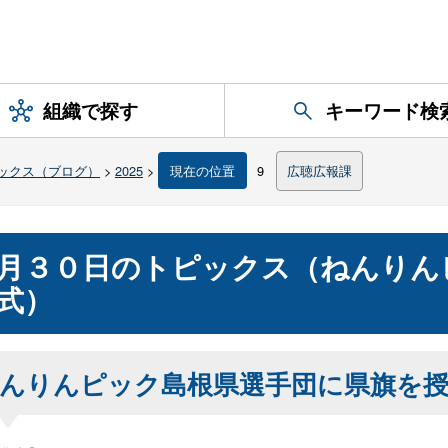
組織で探す
キーワード検
ックス（ブログ）
>
2025
>
現在の位置
9
広聴広報課
月３０日のトピックス（ねんりん
式）
んりんピック島根県選手団に県旗を