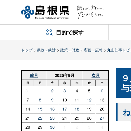
目的で探す
トップ
>
県政・統計
>
政策・財政
>
広聴・広報
>
丸山知事トピ
９
前月
2025年9月
次月
日
月
火
水
木
金
土
与
31
1
2
3
4
5
6
7
8
9
10
11
12
13
14
15
16
17
18
19
20
ね
21
22
23
24
25
26
27
28
29
30
1
2
3
4