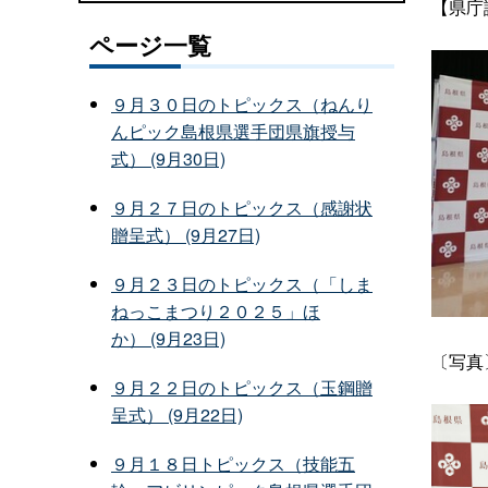
【県庁
ページ一覧
９月３０日のトピックス（ねんり
んピック島根県選手団県旗授与
式） (9月30日)
９月２７日のトピックス（感謝状
贈呈式） (9月27日)
９月２３日のトピックス（「しま
ねっこまつり２０２５」ほ
か） (9月23日)
〔写真
９月２２日のトピックス（玉鋼贈
呈式） (9月22日)
９月１８日トピックス（技能五