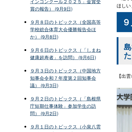
インコンクール２０２５」金賞受
ほしい
賞の報告） (9月9日)
９
９月８日のトピックス（全国高等
学校総合体育大会優勝報告会ほ
か） (9月8日)
島
９月６日のトピックス（「しまね
た
健康超寿者」を訪問） (9月6日)
９月３日のトピックス（中国地方
【出雲
知事会令和７年度第２回知事会
議） (9月3日)
９月２日のトピックス（「島根県
庁短期仕事体験」参加学生の訪
問） (9月2日)
９月１日のトピックス（小泉八雲