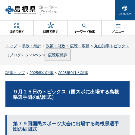
Language
目的で探す
組織で探す
キーワード検索
メニュー
トップ
>
県政・統計
>
政策・財政
>
広聴・広報
>
丸山知事トピックス
（ブログ）
>
2025
>
9
広聴広報課
記事トップ
>
2025年の記事
>
2025年9月の記事
９月１５日のトピックス（国スポに出場する島根
県選手団の結団式）
第７９回国民スポーツ大会に出場する島根県選手
団の結団式