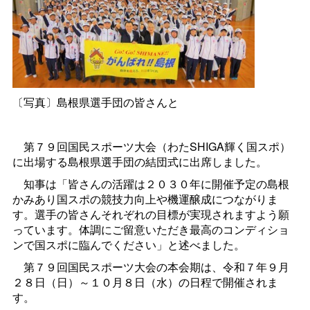
〔写真〕島根県選手団の皆さんと
第７９回国民スポーツ大会（わたSHIGA輝く国スポ）
に出場する島根県選手団の結団式に出席しました。
知事は「皆さんの活躍は２０３０年に開催予定の島根
かみあり国スポの競技力向上や機運醸成につながりま
す。選手の皆さんそれぞれの目標が実現されますよう願
っています。体調にご留意いただき最高のコンディショ
ンで国スポに臨んでください」と述べました。
第７９回国民スポーツ大会の本会期は、令和７年９月
２８日（日）～１０月８日（水）の日程で開催されま
す。