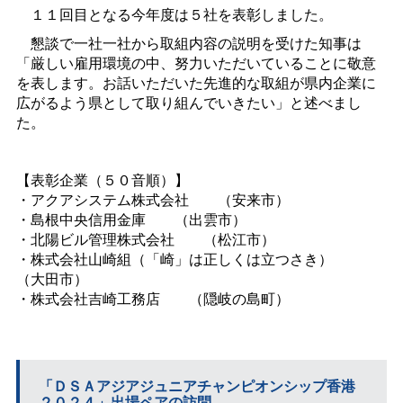
１１回目となる今年度は５社を表彰しました。
懇談で一社一社から取組内容の説明を受けた知事は
「厳しい雇用環境の中、努力いただいていることに敬意
を表します。お話いただいた先進的な取組が県内企業に
広がるよう県として取り組んでいきたい」と述べまし
た。
【表彰企業（５０音順）】
・アクアシステム株式会
社
（安来市）
・島根中央信用金
庫
（出雲市）
・北陽ビル管理株式会
社
（松江市）
・株式会社山崎組（「崎」は正しくは立つさき
）
（大田市）
・株式会社吉崎工務
店
（隠岐の島町）
「ＤＳＡアジアジュニアチャンピオンシップ香港
２０２４」出場ペアの訪問