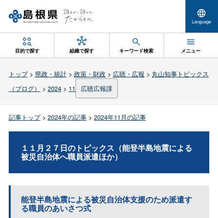
Language
目的で探す
組織で探す
キーワード検索
メニュー
トップ
>
県政・統計
>
政策・財政
>
広聴・広報
>
丸山知事トピックス
（ブログ）
>
2024
>
11
広聴広報課
記事トップ
>
2024年の記事
>
2024年11月の記事
１１月２７日のトピックス（能登半島地震による
被災自治体へ職員派遣ほか）
能登半島地震による被災自治体支援のため派遣す
る職員のあいさつ式