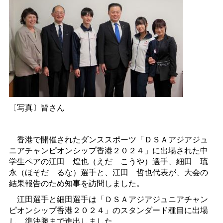
〔写真〕皆さん
香港で開催されたダンススポーツ「ＤＳＡアジアジュ
ニアチャンピオンシップ香港２０２４」に出場された中
学生ペアの江
田
煌也（え
だ
こうや）選手、細
田
琉
永（ほそ
だ
るな）選手と、江
田
哲也代表が、大会の
結果報告のため知事を訪問しました。
江田選手と細田選手は「ＤＳＡアジアジュニアチャン
ピオンシップ香港２０２４」のスタンダード種目に出場
し、準決勝まで進出しました。