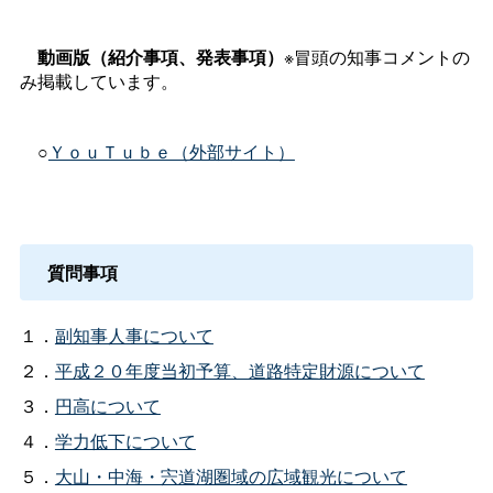
動画版（紹介事項、発表事項）
※冒頭の知事コメントの
み掲載しています。
○
ＹｏｕＴｕｂｅ（外部サイト）
質問事項
１．
副知事人事について
２．
平成２０年度当初予算、道路特定財源について
３．
円高について
４．
学力低下について
５．
大山・中海・宍道湖圏域の広域観光について