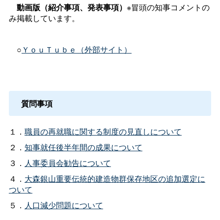
動画版（紹介事項、発表事項）
※冒頭の知事コメントの
み掲載しています。
○
ＹｏｕＴｕｂｅ（外部サイト）
質問事項
１．
職員の再就職に関する制度の見直しについて
２．
知事就任後半年間の成果について
３．
人事委員会勧告について
４．
大森銀山重要伝統的建造物群保存地区の追加選定に
ついて
５．
人口減少問題について