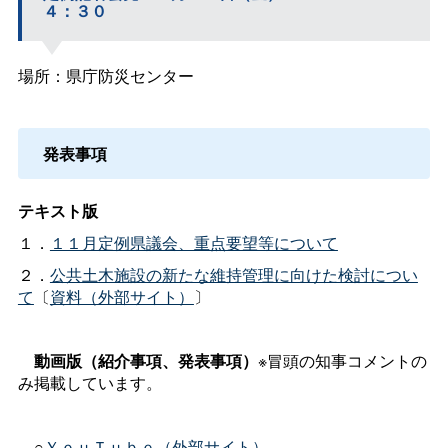
４：３０
場所：県庁防災センター
発表事項
テキスト版
１．
１１月定例県議会、重点要望等について
２．
公共土木施設の新たな維持管理に向けた検討につい
て
〔
資料（外部サイト）
〕
動画版（紹介事項、発表事項）
※冒頭の知事コメントの
み掲載しています。
○
ＹｏｕＴｕｂｅ（外部サイト）