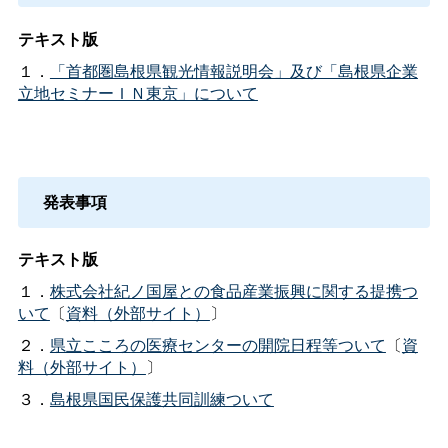
テキスト版
１．
「首都圏島根県観光情報説明会」及び「島根県企業
立地セミナーＩＮ東京」について
発表事項
テキスト版
１．
株式会社紀ノ国屋との食品産業振興に関する提携つ
いて
〔
資料（外部サイト）
〕
２．
県立こころの医療センターの開院日程等ついて
〔
資
料（外部サイト）
〕
３．
島根県国民保護共同訓練ついて