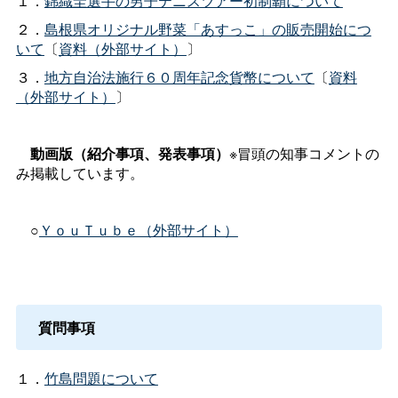
１．
錦織圭選手の男子テニスツアー初制覇について
２．
島根県オリジナル野菜「あすっこ」の販売開始につ
いて
〔
資料（外部サイト）
〕
３．
地方自治法施行６０周年記念貨幣について
〔
資料
（外部サイト）
〕
動画版（紹介事項、発表事項）
※冒頭の知事コメントの
み掲載しています。
○
ＹｏｕＴｕｂｅ（外部サイト）
質問事項
１．
竹島問題について