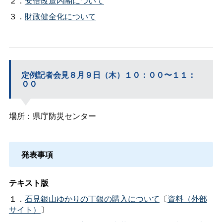
２．
安倍改造内閣について
３．
財政健全化について
定例記者会見８月９日（木）１０：００〜１１：
００
場所：県庁防災センター
発表事項
テキスト版
１．
石見銀山ゆかりの丁銀の購入について
〔
資料（外部
サイト）
〕