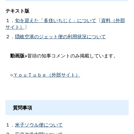
テキスト版
１．
旬を迎えた「多伎いちじく」について
〔
資料（外部
サイト）
〕
２．
隠岐空港のジェット便の利用状況について
動画版
※冒頭の知事コメントのみ掲載しています。
○
ＹｏｕＴｕｂｅ（外部サイト）
質問事項
１．
米子ソウル便について