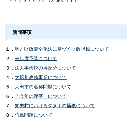
質問事項
１．
地方財政健全化法に基づく財政指標について
２．
来年度予算について
３．
法人事業税の再配分について
４．
大橋川改修事業について
５．
大田市の名称問題について
６．
「今年の漢字」について
７．
知夫村におけるタヌキの捕獲について
８．
竹島問題について