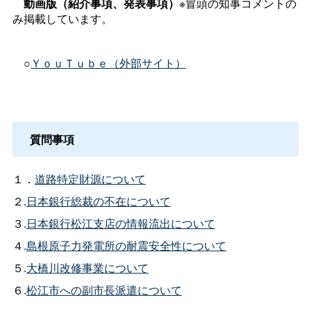
動画版（紹介事項、発表事項）
※冒頭の知事コメントの
み掲載しています。
○
ＹｏｕＴｕｂｅ（外部サイト）
質問事項
１．
道路特定財源について
２.
日本銀行総裁の不在について
３.
日本銀行松江支店の情報流出について
４.
島根原子力発電所の耐震安全性について
５.
大橋川改修事業について
６.
松江市への副市長派遣について