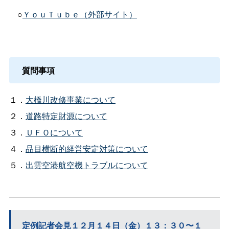
○
ＹｏｕＴｕｂｅ（外部サイト）
質問事項
１．
大橋川改修事業について
２．
道路特定財源について
３．
ＵＦＯについて
４．
品目横断的経営安定対策について
５．
出雲空港航空機トラブルについて
定例記者会見１２月１４日（金）１３：３０〜１