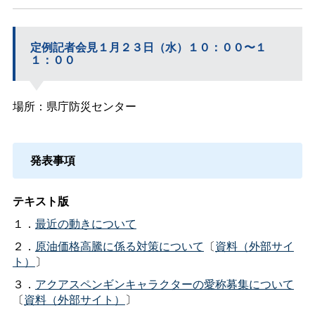
定例記者会見１月２３日（水）１０：００〜１
１：００
場所：県庁防災センター
発表事項
テキスト版
１．
最近の動きについて
２．
原油価格高騰に係る対策について
〔
資料（外部サイ
ト）
〕
３．
アクアスペンギンキャラクターの愛称募集について
〔
資料（外部サイト）
〕