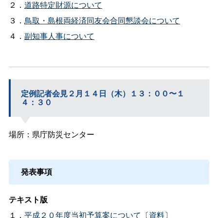
２．
道路特定財源について
３．
鳥取・島根両経済同友会合同懇談会について
４．
副知事人事について
定例記者会見２月１４日（木）１３：００〜１
４：３０
場所：県庁防災センター
発表事項
テキスト版
１．
平成２０年度当初予算案について
〔
資料
〕