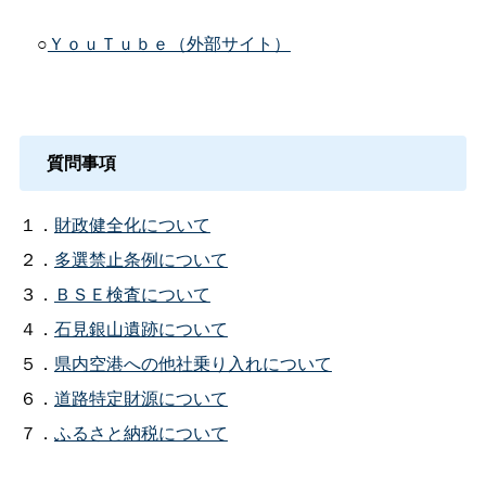
○
ＹｏｕＴｕｂｅ（外部サイト）
質問事項
１．
財政健全化について
２．
多選禁止条例について
３．
ＢＳＥ検査について
４．
石見銀山遺跡について
５．
県内空港への他社乗り入れについて
６．
道路特定財源について
７．
ふるさと納税について