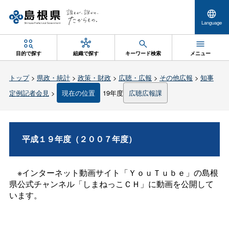
Language
目的で探す
組織で探す
キーワード検索
メニュー
トップ
>
県政・統計
>
政策・財政
>
広聴・広報
>
その他広報
>
知事
定例記者会見
>
現在の位置
19年度
広聴広報課
平成１９年度（２００７年度）
※インターネット動画サイト「ＹｏｕＴｕｂｅ」の島根
県公式チャンネル「しまねっこＣＨ」に動画を公開して
います。