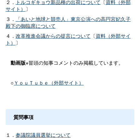
２．
トルコギキョウ新品種の出荷について
〔
資料（外部
サイト）
〕
３．
「あいと地球と競売人」東京公演への高円宮妃久子
殿下の御臨席について
４．
改革推進会議からの提言について
〔
資料（外部サイ
ト）
〕
動画版
※冒頭の知事コメントのみ掲載しています。
○
ＹｏｕＴｕｂｅ（外部サイト）
質問事項
１．
参議院議員選挙について