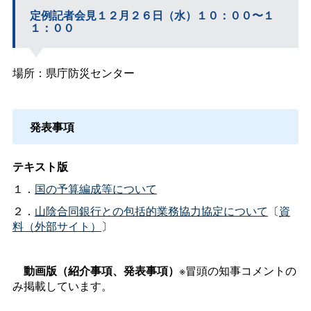
定例記者会見１２月２６日（水）１０：００〜１
１：００
場所：県庁防災センター
発表事項
テキスト版
１．
国の予算編成等について
２．
山陰合同銀行との包括的業務協力協定について
〔
資
料（外部サイト）
〕
動画版（紹介事項、発表事項）
※冒頭の知事コメントの
み掲載しています。