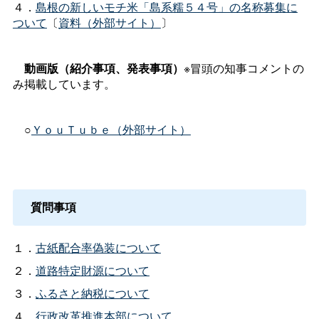
４．
島根の新しいモチ米「島系糯５４号」の名称募集に
ついて
〔
資料（外部サイト）
〕
動画版（紹介事項、発表事項）
※冒頭の知事コメントの
み掲載しています。
○
ＹｏｕＴｕｂｅ（外部サイト）
質問事項
１．
古紙配合率偽装について
２．
道路特定財源について
３．
ふるさと納税について
４．
行政改革推進本部について