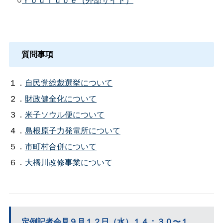
質問事項
１．
自民党総裁選挙について
２．
財政健全化について
３．
米子ソウル便について
４．
島根原子力発電所について
５．
市町村合併について
６．
大橋川改修事業について
定例記者会見９月１２日（水）１４：３０〜１