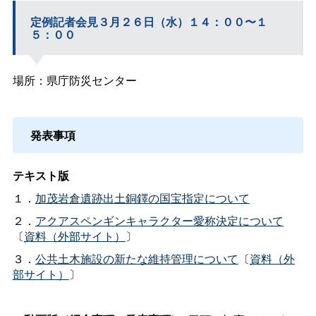
定例記者会見３月２６日（水）１４：００〜１
５：００
場所：県庁防災センター
発表事項
テキスト版
１．
加茂岩倉遺跡出土銅鐸の国宝指定について
２．
アクアスペンギンキャラクター愛称決定について
〔
資料（外部サイト）
〕
３．
公共土木施設の新たな維持管理について
〔
資料（外
部サイト）
〕