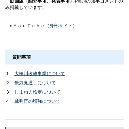
動画版（紹介事項、発表事項）
※冒頭の知事コメントの
み掲載しています。
○
ＹｏｕＴｕｂｅ（外部サイト）
質問事項
１．
大橋川改修事業について
２．
景気見通しについて
３．
しまね力検定について
４．
裁判官の増強について