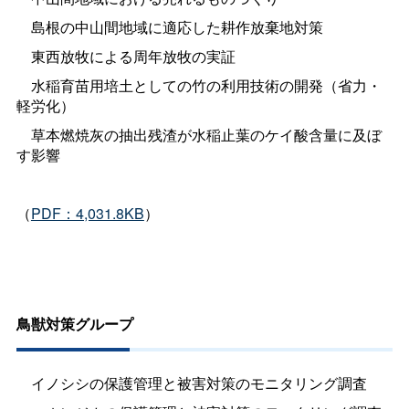
島根の中山間地域に適応した耕作放棄地対策
東西放牧による周年放牧の実証
水稲育苗用培土としての竹の利用技術の開発（省力・
軽労化）
草本燃焼灰の抽出残渣が水稲止葉のケイ酸含量に及ぼ
す影響
（
PDF：4,031.8KB
）
鳥獣対策グループ
イノシシの保護管理と被害対策のモニタリング調査