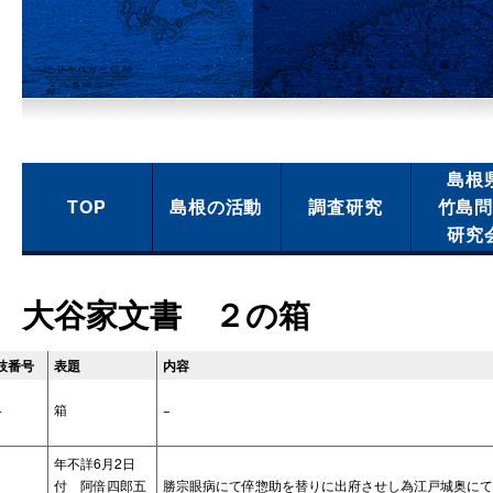
島根
TOP
島根の活動
調査研究
竹島
研究
大谷家文書 ２の箱
枝番号
表題
内容
−
箱
−
年不詳6月2日
付 阿倍四郎五
勝宗眼病にて倅惣助を替りに出府させし為江戸城奥にて