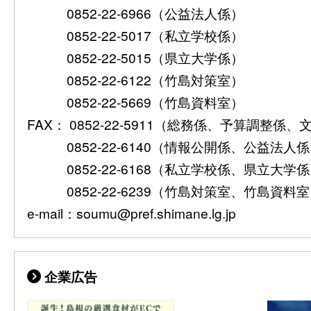
0852-22-6966（公益法人係）
松浦河内守様
0
−
0852-22-5017（私立学校係）
阿倍四郎五郎
0852-22-5015（県立大学係）
0852-22-6122（竹島対策室）
（四月七日付 阿
大谷九右衛門願出之儀、私先祖代々出入候者故、宜しく
0852-22-5669（竹島資料室）
1
倍四郎五郎書
申上る事
状）
FAX： 0852-22-5911（総務係、予算調整係
0852-22-6140（情報公開係、公益法人
0852-22-6168（私立学校係、県立大学
（八月四日付 阿
老体故諸事心に任せずと察し候事、村川市兵衛爰元首尾
0852-22-6239（竹島対策室、竹島資料
−
倍四郎五郎書
廻罷帰候事
状）
e-mail：soumu@pref.shimane.lg.jp
企業広告
（八月四日付 阿
当春竹嶋江渡海被申付由得其意候事、兼て頼入候物念を