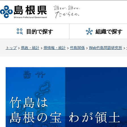
目的で探す
組織で探す
トップ
>
県政・統計
>
県情報・統計
>
竹島関係
>
Web竹島問題研究所
>