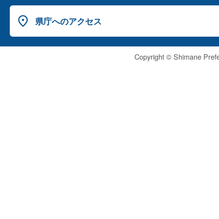
扇子一箱贈給の御礼、竹嶋渡海の船当二月上旬出船の事
（七月二日付 阿
−
右衛門方無恙相勤、去廿八日首尾好御目見申上、代々無
倍権八郎書状）
県庁へのアクセス
仰付候事
Copyright © Shimane Prefe
（八月四日付 阿
−
扇子一箱被遣の礼状
倍権八郎書状）
（十月十八日付
家来亀山庄左衛門方へ長崎足袋廿足贈給の御礼、来年舟
−
阿倍権八郎書
の旨尤の事
状）
（三月十四日付
−
阿倍四郎五郎書
砂糖漬天門冬一折賜給の礼状
状）