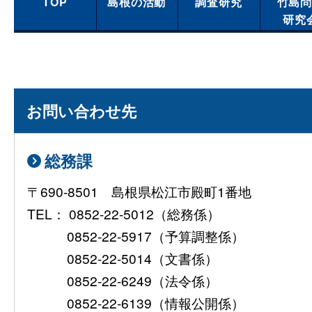
TOP
島根の活動
調査研究
竹島
研究
（六月廿一日
竹嶋近辺松嶋へ渡海の儀、類年の如く渡海然るべくと存
−
付 阿倍四郎五
事
郎書状）
お問い合わせ先
（四月十四日
−
付 阿倍四郎五
旧臘当地夥敷火事出来、私宅類焼を遁れ、手前家内無事
郎書状）
総務課
〒690-8501 島根県松江市殿町1番地
TEL： 0852-22-5012（総務係）
（正月廿七日
去冬久々の御下りにて面談満足の事、竹嶋材木の儀、同
0852-22-5917（予算調整係）
−
付 阿倍忠右衛
郎五郎へ申し越され其意を得候事
門書状）
0852-22-5014（文書係）
0852-22-6249（法令係）
0852-22-6139（情報公開係）