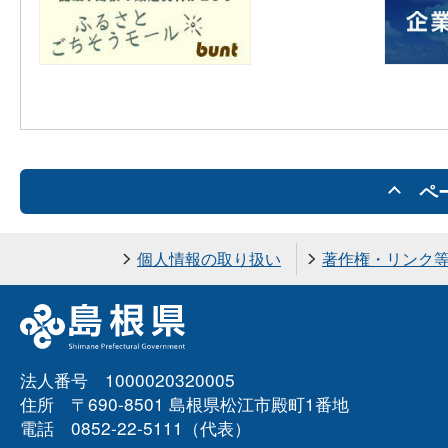
−
倍四郎五郎書
遣わされ候由過分の至候事、村川市兵衛御当地首尾能仕
状）
帰り候事
（四月十四日付
竹島渡海の事市兵衛方と相合せ当二月上旬差越しの事、
−
阿倍四郎五郎書
の方参府は二三年内相越さるべき尤の事
ペ
状）
個人情報の取り扱い
著作権・リンク
（七月二日付 阿
竹嶋ゆり庭前へ植候事、下緒大小贈給の御礼、竹嶋渡海
−
倍四郎五郎書
当二月上旬出船の事、庄右衛門方無異着、方々相勤、過
状）
日首尾能御目見申上、代々無滞被仰付候事
法人番号 1000020320005
住所 〒690-8501 島根県松江市殿町1番地
電話 0852-22-5111（代表）