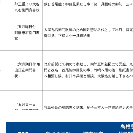
−
郎正重より大谷
致し首尾能く御目見果せし事下緒一具贈給の御礼 云
九右衛門宛書状
（五月晦日付
大屋九右衛門眼病のため同姓惣助名代として出府、首尾
−
阿倍忠右衛門書
御目見、下緒大小一具贈給事
状）
（六月朔日付 亀
惣介前髪にて初めて参勤し、四郎五郎差図にて元服、九
−
山庄左衛門書
門と改名、首尾能御目見の事、竹嶋へ用の儀、別紙書付
状）
へ相渡し候、村川市兵衛と相談、大阪迄お越し下さるべ
（五月廿一日
竹島松島の船恙無く到来、扇子三本入一箱贈給満足の事
−
付 阿倍忠右衛
代として子息差し越しの由其意を得候事
門書状）
島根