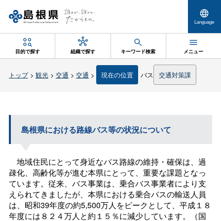
Language
目的で探す
組織で探す
キーワード検索
メニュー
トップ
>
観光
>
交通
>
交通
>
現在の位置
バス
交通対策課
島根県における路線バス等の状況について
地域住民にとって身近なバス路線の維持・確保は、過
疎化、高齢化等が進む本県にとって、重要な課題となっ
ています。従来、バス事業は、乗合バス事業者により支
えられてきましたが、本県における乗合バスの輸送人員
は、昭和39年度の約5,500万人をピークとして、平成１８
年度には８２４万人と約１５％に減少しています。（国