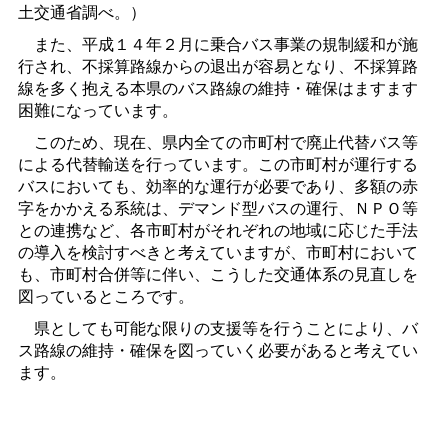
土交通省調べ。）
また、平成１４年２月に乗合バス事業の規制緩和が施
行され、不採算路線からの退出が容易となり、不採算路
線を多く抱える本県のバス路線の維持・確保はますます
困難になっています。
このため、現在、県内全ての市町村で廃止代替バス等
による代替輸送を行っています。この市町村が運行する
バスにおいても、効率的な運行が必要であり、多額の赤
字をかかえる系統は、デマンド型バスの運行、ＮＰＯ等
との連携など、各市町村がそれぞれの地域に応じた手法
の導入を検討すべきと考えていますが、市町村において
も、市町村合併等に伴い、こうした交通体系の見直しを
図っているところです。
県としても可能な限りの支援等を行うことにより、バ
ス路線の維持・確保を図っていく必要があると考えてい
ます。