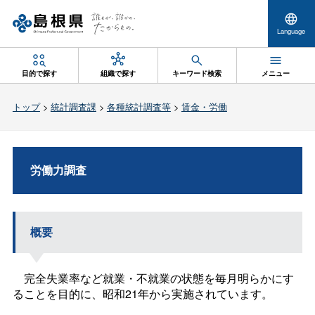
Language
目的で探す
組織で探す
キーワード検索
メニュー
トップ
>
統計調査課
>
各種統計調査等
>
賃金・労働
労働力調査
概要
完全失業率など就業・不就業の状態を毎月明らかにす
ることを目的に、昭和21年から実施されています。