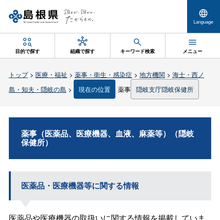
Language
目的で探す
組織で探す
キーワード検索
メニュー
トップ
>
医療・福祉
>
薬事・衛生・感染症
>
地方機関
>
海士・西ノ
島・知夫・隠岐の島
>
現在の位置
薬事
隠岐支庁隠岐保健所
薬事（医薬品、医療機器、血液、麻薬等）（隠岐
保健所）
医薬品・医療機器等に関する情報
医薬品や医療機器の取扱いに関する情報を掲載していま