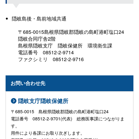
隠岐島後・島前地域共通
〒685-0015島根県隠岐郡隠岐の島町港町塩口2
4
隠岐合同庁舎2階
島根県隠岐支
庁
隠岐保健
所
環境衛生
課
電話番
号
08512-2-9714
ファクシミ
リ
08512-2-9716
お問い合わせ先
隠岐支庁隠岐保健所
〒685-0015 島根県隠岐郡隠岐の島町港町塩口24
電話番号 08512-2-9701(代表) 総務医事課につながりま
す。
用件により各課にお取り次ぎします。