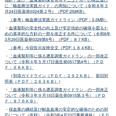
に「輸血療法実践ガイド」の周知について（令和８年３
月24日医薬発0324第２号）（PDF:258KB）
（参考）輸血療法実践ガイドライン（PDF：3.3MB）
・
血液製剤の安全性の向上及び安定供給の確保を図るた
めの基本的な方針の一部を改正する件について（令和6年
3月29日医薬発0329第6号）（PDF：８７KB）
（参考）今回告示反映全文（PDF:１８４KB）
・
「血液製剤等に係る遡及調査ガイドラン」の一部改正
ついて（令和４年５月17日薬生発0517第4号）（ＰＤ
Ｆ：６８ＫＢ）
（
別添ガイドライン（ＰＤＦ：２９２ＫＢ）
、
新旧対
照表（ＰＤＦ：２６３ＫＢ）
）
・
「血液製剤等に係る遡及調査ガイドラン」の一部改正
ついて（令和３年９月15日薬生発0915第３号）（ＰＤ
Ｆ：８７６ＫＢ）
・
採血業の継続及び献血血液の安定的な確保のための対
応について（依頼）（令和3年4月23日事務連絡）（ＰＤ