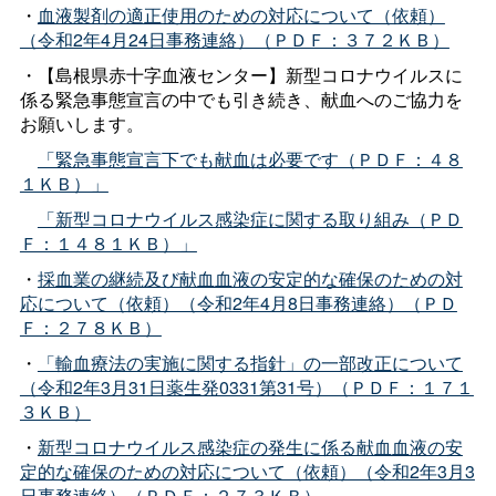
・
血液製剤の適正使用のための対応について（依頼）
（令和2年4月24日事務連絡）（ＰＤＦ：３７２ＫＢ）
・【島根県赤十字血液センター】新型コロナウイルスに
係る緊急事態宣言の中でも引き続き、献血へのご協力を
お願いします。
「緊急事態宣言下でも献血は必要です（ＰＤＦ：４８
１ＫＢ）」
「新型コロナウイルス感染症に関する取り組み（ＰＤ
Ｆ：１４８１ＫＢ）」
・
採血業の継続及び献血血液の安定的な確保のための対
応について（依頼）（令和2年4月8日事務連絡）（ＰＤ
Ｆ：２７８ＫＢ）
・
「輸血療法の実施に関する指針」の一部改正について
（令和2年3月31日薬生発0331第31号）（ＰＤＦ：１７１
３ＫＢ）
・
新型コロナウイルス感染症の発生に係る献血血液の安
定的な確保のための対応について（依頼）（令和2年3月3
日事務連絡）（ＰＤＦ：２７３ＫＢ）