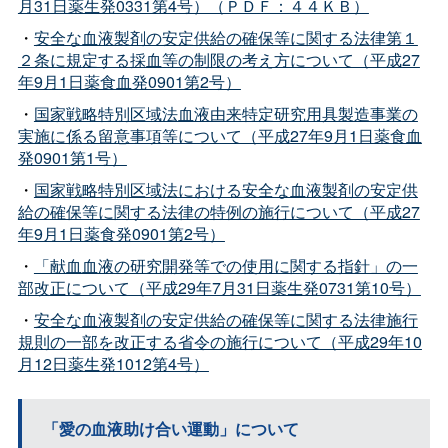
月31日薬生発0331第4号）（ＰＤＦ：４４ＫＢ）
・
安全な血液製剤の安定供給の確保等に関する法律第１
２条に規定する採血等の制限の考え方について（平成27
年9月1日薬食血発0901第2号）
・
国家戦略特別区域法血液由来特定研究用具製造事業の
実施に係る留意事項等について（平成27年9月1日薬食血
発0901第1号）
・
国家戦略特別区域法における安全な血液製剤の安定供
給の確保等に関する法律の特例の施行について（平成27
年9月1日薬食発0901第2号）
・
「献血血液の研究開発等での使用に関する指針」の一
部改正について（平成29年7月31日薬生発0731第10号）
・
安全な血液製剤の安定供給の確保等に関する法律施行
規則の一部を改正する省令の施行について（平成29年10
月12日薬生発1012第4号）
「愛の血液助け合い運動」について