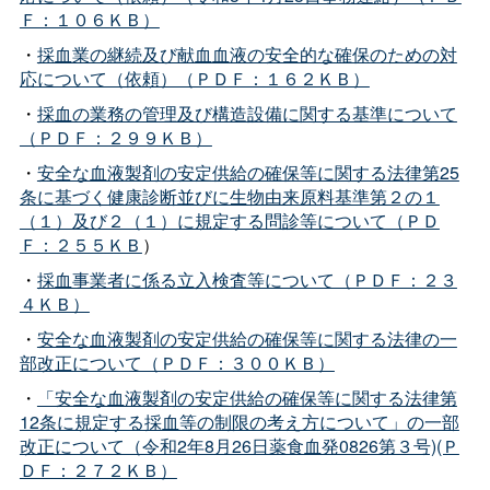
Ｆ：１０６ＫＢ）
・
採血業の継続及び献血血液の安全的な確保のための対
応について（依頼）（ＰＤＦ：１６２ＫＢ）
・
採血の業務の管理及び構造設備に関する基準について
（ＰＤＦ：２９９ＫＢ）
・
安全な血液製剤の安定供給の確保等に関する法律第25
条に基づく健康診断並びに生物由来原料基準第２の１
（１）及び２（１）に規定する問診等について（ＰＤ
Ｆ：２５５ＫＢ
）
・
採血事業者に係る立入検査等について（ＰＤＦ：２３
４ＫＢ）
・
安全な血液製剤の安定供給の確保等に関する法律の一
部改正について（ＰＤＦ：３００ＫＢ）
・
「安全な血液製剤の安定供給の確保等に関する法律第
12条に規定する採血等の制限の考え方について」の一部
改正について（令和2年8月26日薬食血発0826第３号)(Ｐ
ＤＦ：２７２ＫＢ）