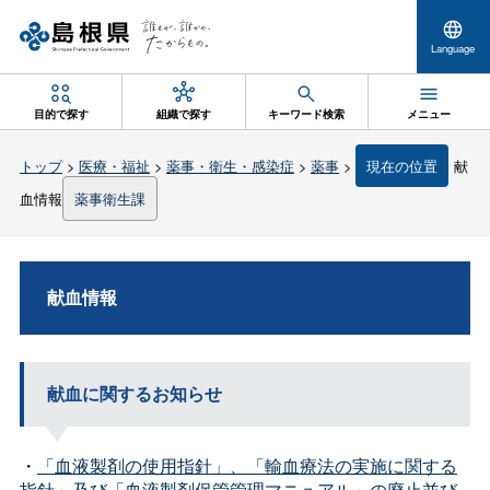
Language
目的で探す
組織で探す
キーワード検索
メニュー
トップ
>
医療・福祉
>
薬事・衛生・感染症
>
薬事
>
現在の位置
献
血情報
薬事衛生課
献血情報
献血に関するお知らせ
・
「血液製剤の使用指針」、「輸血療法の実施に関する
指針」及び「血液製剤保管管理マニュアル」の廃止並び