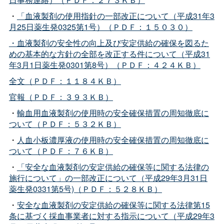
・
「血液製剤の使用指針の一部改正について（平成31年3
月25日薬生発0325第1号）（ＰＤＦ：１５０３０）
・血液製剤の安全性の向上及び安定供給の確保を図るた
めの基本的な方針の全部を改正する件について（平成31
年3月1日薬生発0301第8号）（ＰＤＦ：４２４ＫＢ）
全文（ＰＤＦ：１１８４ＫＢ）
官報（ＰＤＦ：３９３ＫＢ）
・
輸血用血液製剤の使用時の安全確保措置の周知徹底に
ついて（ＰＤＦ：５３２ＫＢ）
・
人血小板濃厚液の使用時の安全確保措置の周知徹底に
ついて（ＰＤＦ：７６ＫＢ）
・
「安全な血液製剤の安定供給の確保等に関する法律の
施行について」の一部改正について（平成29年3月31日
薬生発0331第5号)（ＰＤＦ：５２８ＫＢ）
・
安全な血液製剤の安定供給の確保等に関する法律第15
条に基づく採血事業者に対する指示について（平成29年3