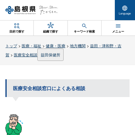
Language
目的で探す
組織で探す
キーワード検索
メニュー
トップ
>
医療・福祉
>
健康・医療
>
地方機関
>
益田・津和野・吉
賀
>
医療安全相談
益田保健所
医療安全相談窓口によくある相談