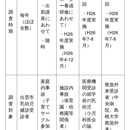
回
回
・出
ー養成
調
前講
研修に
・H26
・H26
毎年
査
座に
あわせ
年度実
年度実
（ほぼ
時
あわ
て）
施
施
全数）
期
せて
（H26
（H26
・H26
年7-8
年7-8
・随
年度実
月）
月）
時
施
（H26
年4-12
月）
家庭
医療機
救急外
内事
施設内
関受診
来受診
故
事故
の就学
調
出雲市
者（中
（子
（保育
前の乳
査
乳幼児
央病
育て
園・幼
幼児
対
健診受
院、島
サー
稚園等
（小児
象
診者
根大学
クル
関係
科医会
救急外
参加
者）
の協
来）