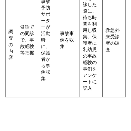
事故
診した
予防
際に、
サポ
待ち時
ータ
間を利
健診で
ーが
用し収
救急外
調
の問診
活動
事故事
集。保
来受診
査
で、事
時
例を収
護者に
者の調
の
故経験
に、
集
乳幼児
査
内
等把握
保護
の事故
容
者か
経験の
ら事
事例を
例収
アンケ
集
ートに
記入