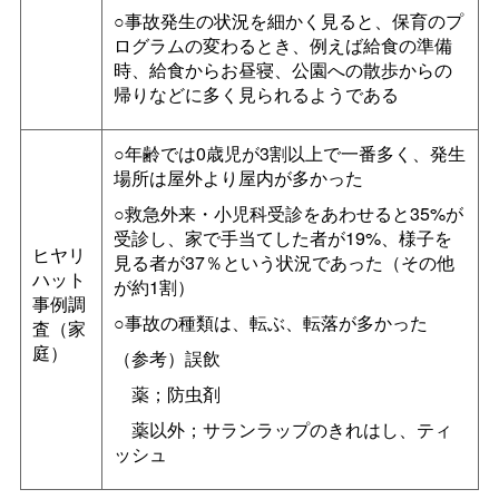
○事故発生の状況を細かく見ると、保育のプ
ログラムの変わるとき、例えば給食の準備
時、給食からお昼寝、公園への散歩からの
帰りなどに多く見られるようである
○年齢では0歳児が3割以上で一番多く、発生
場所は屋外より屋内が多かった
○救急外来・小児科受診をあわせると35%が
受診し、家で手当てした者が19%、様子を
ヒヤリ
見る者が37％という状況であった（その他
ハット
が約1割）
事例調
○事故の種類は、転ぶ、転落が多かった
査（家
庭）
（参考）誤飲
薬；防虫剤
薬以外；サランラップのきれはし、ティ
ッシュ