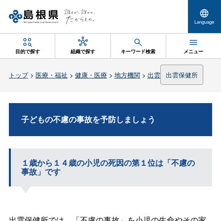
Language
目的で探す
組織で探す
キーワード検索
メニュー
トップ
>
医療・福祉
>
健康・医療
>
地方機関
>
出雲
出雲保健所
子どもの不慮の事故を予防しましょう
１歳から１４歳の小児の死因の第１位は「不慮の
事故」です
出雲保健所では、「不慮の事故」を小児の生命やその家