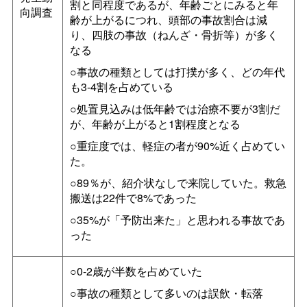
割と同程度であるが、年齢ごとにみると年
向調査
齢が上がるにつれ、頭部の事故割合は減
り、四肢の事故（ねんざ・骨折等）が多く
なる
○事故の種類としては打撲が多く、どの年代
も3-4割を占めている
○処置見込みは低年齢では治療不要が3割だ
が、年齢が上がると1割程度となる
○重症度では、軽症の者が90%近く占めてい
た。
○89％が、紹介状なしで来院していた。救急
搬送は22件で8%であった
○35%が「予防出来た」と思われる事故であ
った
○0-2歳が半数を占めていた
○事故の種類として多いのは誤飲・転落