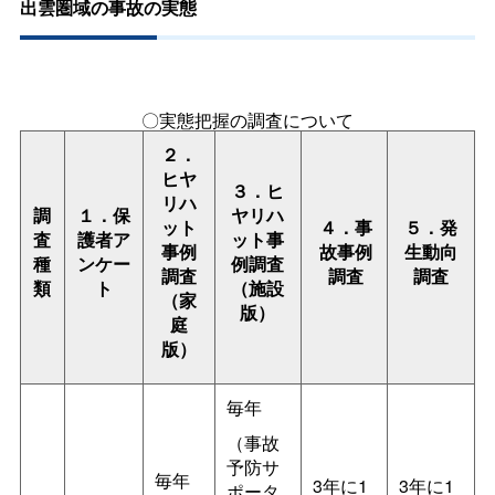
出雲圏域の事故の実態
〇実態把握の調査について
２．
ヒヤ
３．ヒ
リハ
調
１．保
ヤリハ
ット
４．事
５．発
査
護者ア
ット事
事例
故事例
生動向
種
ンケー
例調査
調査
調査
調査
類
ト
（施設
（家
版）
庭
版）
毎年
（事故
予防サ
毎年
3年に1
3年に1
ポータ