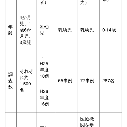
者）
力）
4か月
児、1
年
乳幼
歳6か
乳幼児
乳幼児
0-14歳
齢
児
月児、
3歳児
・
H25
年度
それぞ
調
18例
れ約
査
55事例
77事例
287名
1,500
・
数
名
H26
年度
16例
医療機
関を受