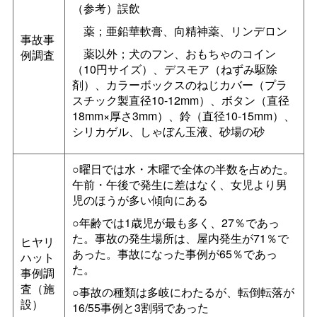
（参考）誤飲
薬；亜鉛華軟膏、向精神薬、リンデロン
事故事
薬以外；犬のフン、おもちゃのコイン
例調査
（10円サイズ）、デスモア（ねずみ駆除
剤）、カラーボックスのねじカバー（プラ
スチック製直径10-12mm）、ボタン（直径
18mm×厚さ3mm）、鈴（直径10-15mm）、
シリカゲル、しゃぼん玉液、砂場の砂
○曜日では水・木曜で全体の半数を占めた。
午前・午後で発生に差はなく、女児より男
児のほうが多い傾向にある
○年齢では1歳児が最も多く、27％であっ
た。事故の発生場所は、屋内発生が71％で
ヒヤリ
あった。事故になった事例が65％であっ
ハット
た。
事例調
査（施
○事故の種類は多岐にわたるが、転倒転落が
設）
16/55事例と3割弱であった