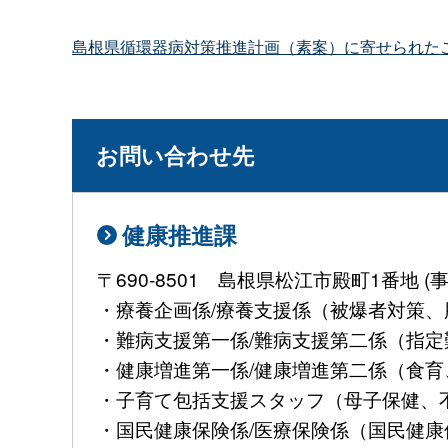
島根県循環器病対策推進計画（素案）に寄せられた
お問い合わせ先
健康推進課
〒690-8501 島根県松江市殿町1番地
・療養企画係/療養支援係（被爆者対策、肝
・難病支援第一係/難病支援第二係（指定難病
・健康増進第一係/健康増進第二係（食育、
・子育て包括支援スタッフ（母子保健、不妊治
・国民健康保険係/医療保険係（国民健康保険