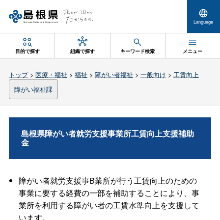
Language
目的で探す
組織で探す
キーワード検索
メニュー
トップ
>
医療・福祉
>
福祉
>
障がい者福祉
>
一般向け
>
工賃向上
障がい福祉課
島根県障がい者就労支援事業所工賃向上支援補助
金
障がい者就労支援事B業所が行う工賃向上のための
事業に要する経費の一部を補助することにより、事
業所を利用する障がい者の工賃水準向上を支援して
います。