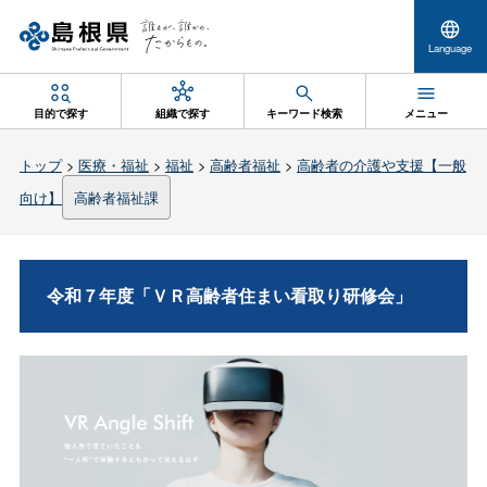
Language
目的で探す
組織で探す
キーワード検索
メニュー
トップ
>
医療・福祉
>
福祉
>
高齢者福祉
>
高齢者の介護や支援【一般
向け】
高齢者福祉課
令和７年度「ＶＲ高齢者住まい看取り研修会」