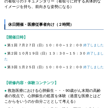
の看取りのドキュメンタリー
（看取りに対する具体的な
イメージを持ち、前向きな姿勢になる）
休日開催・医療従事者向け（２時間）
【開催日時】
第１回
７月２７日（日）１０：００～１２：００
終了しました
●
第２回
１０月１９日（日）１３：３０～１５：３０
終了しまし
●
た
第３回
１月２５日（日）１０：００～１２：００
終了しました
●
【研修内容・体験コンテンツ】
●
救急
医療における心肺蘇生・・・90歳がん末期の高齢
者の視点で、心肺蘇生の処置を体験
（過度な医療とはど
こからをいうのか自分ごととして考える）