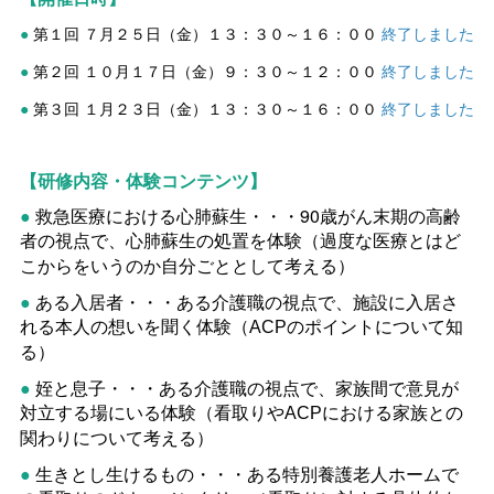
第１回
７月２５日（金）１３：３０～１６：００
終了しました
●
第２回
１０月１７日（金）９：３０～１２：００
終了しました
●
第３回
１月２３日（金）１３：３０～１６：００
終了しました
●
【研修内容・体験コンテンツ】
●
救急医療における心肺蘇生・・・90歳がん末期の高齢
者の視点で、心肺蘇生の処置を体験
（過度な医療とはど
こからをいうのか自分ごととして考える）
●
ある入居者・・・ある介護職の視点で、施設に入居さ
れる本人の想いを聞く体験
（ACPのポイントについて知
る）
●
姪と息子・・・ある介護職の視点で、家族間で意見が
対立する場にいる体験
（看取りやACPにおける家族との
関わりについて考える）
●
生きとし生けるもの・・・ある特別養護老人ホームで