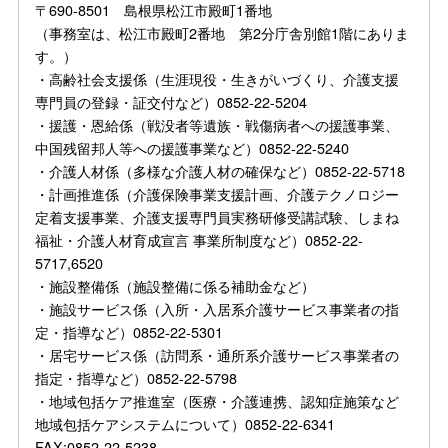
〒690-8501 島根県松江市殿町1番地
（事務室は、松江市殿町2番地 第2分庁舎別館1階にありま
す。）
・高齢社会支援係（生涯現役・生きがいづくり、介護支援
専門員の登録・証交付など）0852-22-5204
・援護・恩給係（戦没者等遺族・戦傷病者への援護事業、
中国残留邦人等への援護事業など）0852-22-5240
・介護人材係（多様な介護人材の確保など）0852-22-5718
・計画推進係（介護保険事業支援計画、介護テクノロジー
定着支援事業、介護支援専門員実務研修受講試験、しまね
福祉・介護人材育成宣言 事業所制度など）0852-22-
5717,6520
・施設整備係（施設整備に係る補助金など）
・施設サービス係（入所・入居系介護サービス事業者の指
定・指導など）0852-22-5301
・居宅サービス係（訪問系・通所系介護サービス事業者の
指定・指導など）0852-22-5798
・地域包括ケア推進室（医療・介護連携、認知症施策など
地域包括ケアシステムについて）0852-22-6341
FAX:0852-22-5238