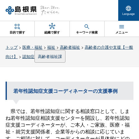
Language
目的で探す
組織で探す
キーワード検索
メニュー
トップ
>
医療・福祉
>
福祉
>
高齢者福祉
>
高齢者の介護や支援【一般
向け】
>
認知症
高齢者福祉課
若年性認知症支援コーディネーターの支援事例
県では、若年性認知症に関する相談窓口として、しま
ね若年性認知症相談支援センターを開設し、若年性認知
症支援コーディネーターが、ご本人・ご家族、医療・福
祉・就労支援関係者、企業等からの相談に応じていま
す。ご相談に対して、コーディネーターが具体的にどの