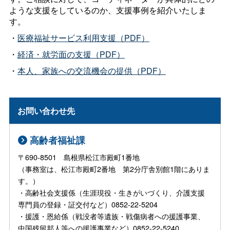
ような支援をしているのか、支援事例を紹介いたしま
す。
・
医療福祉サービス利用支援（PDF）
・
経済・就労面の支援（PDF）
・
本人、家族への交流機会の提供（PDF）
お問い合わせ先
高齢者福祉課
〒690-8501 島根県松江市殿町1番地
（事務室は、松江市殿町2番地 第2分庁舎別館1階にありま
す。）
・高齢社会支援係（生涯現役・生きがいづくり、介護支援
専門員の登録・証交付など）0852-22-5204
・援護・恩給係（戦没者等遺族・戦傷病者への援護事業、
中国残留邦人等への援護事業など）0852-22-5240