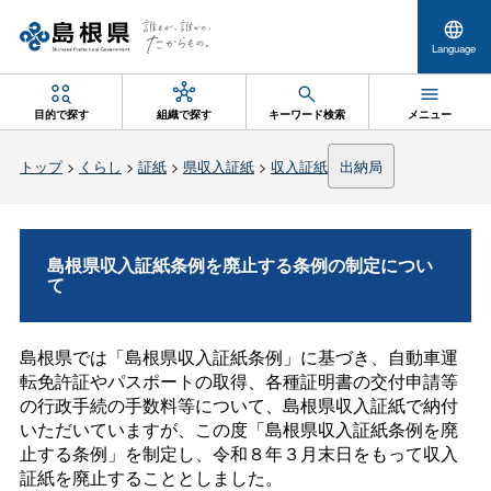
Language
目的で探す
組織で探す
キーワード検索
メニュー
トップ
>
くらし
>
証紙
>
県収入証紙
>
収入証紙
出納局
島根県収入証紙条例を廃止する条例の制定につい
て
島根県では「島根県収入証紙条例」に基づき、自動車運
転免許証やパスポートの取得、各種証明書の交付申請等
の行政手続の手数料等について、島根県収入証紙で納付
いただいていますが、この度「島根県収入証紙条例を廃
止する条例」を制定し、令和８年３月末日をもって収入
証紙を廃止することとしました。