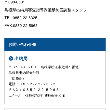
〒690-8501
島根県出納局審査指導課証紙制度調整スタッフ
TEL:0852-22-6325
FAX:0852-22-5963
お問い合わせ先
出納局
〒６９０‐８５０１ 島根県松江市殿町１番地
島根県出納局会計課
（総務係）
電話：０８５２‐２２‐５３３２
ＦＡＸ：０８５２‐２２‐５９６３
Eメール：kaikei@pref.shimane.lg.jp