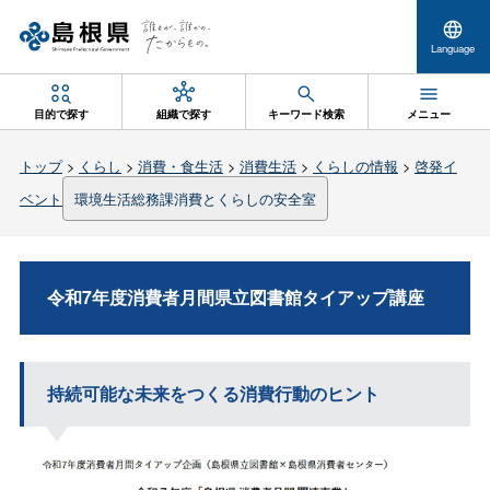
Language
目的で探す
組織で探す
キーワード検索
メニュー
トップ
>
くらし
>
消費・食生活
>
消費生活
>
くらしの情報
>
啓発イ
ベント
環境生活総務課消費とくらしの安全室
令和7年度消費者月間県立図書館タイアップ講座
持続可能な未来をつくる消費行動のヒント