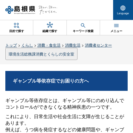
Language
目的で探す
組織で探す
キーワード検索
メニュー
トップ
>
くらし
>
消費・食生活
>
消費生活
>
消費者センター
環境生活総務課消費とくらしの安全室
ギャンブル等依存症でお困りの方へ
ギャンブル等依存症とは、ギャンブル等にのめり込んで
コントロールができなくなる精神疾患の一つです。
これにより、日常生活や社会生活に支障が生じることが
あります。
例えば、うつ病を発症するなどの健康問題や、ギャンブ