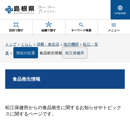
Language
目的で探す
組織で探す
キーワード検索
メニュー
トップ
>
くらし
>
消費・食生活
>
地方機関
>
松江・安
来
>
現在の位置
食品衛生情報
松江保健所
食品衛生情報
松江保健所からの食品衛生に関するお知らせやトピック
スに関するページです。