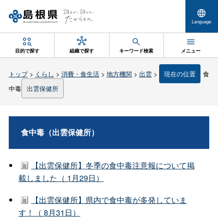
Language
目的で探す
組織で探す
キーワード検索
メニュー
トップ
>
くらし
>
消費・食生活
>
地方機関
>
出雲
>
現在の位置
食
中毒
出雲保健所
食中毒（出雲保健所）
【出雲保健所】冬季の食中毒注意報について掲
載しました（ 1月29日）
【出雲保健所】県内で食中毒が多発していま
す！（ 8月31日）