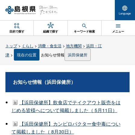
Language
目的で探す
組織で探す
キーワード検索
メニュー
トップ
>
くらし
>
消費・食生活
>
地方機関
>
浜田・江
津
>
現在の位置
お知らせ情報
浜田保健所
お知らせ情報（浜田保健所）
【浜田保健所】飲食店でテイクアウト販売をは
じめる皆様へについて掲載しました（ 5月11日）
【浜田保健所】カンピロバクター食中毒につい
て掲載しました（ 8月30日）