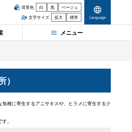
背景色
白
黒
ベージュ
文字サイズ
拡大
標準
Language
索
メニュー
所）
な魚種に寄生するアニサキスや、ヒラメに寄生するク
です。