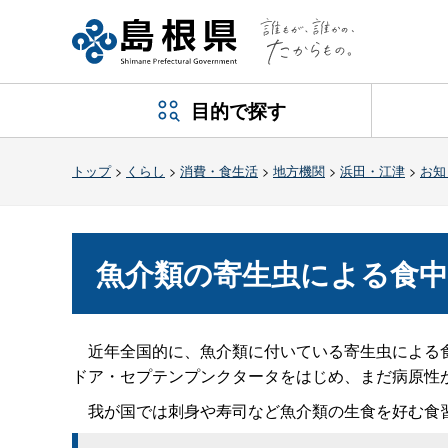
目的で探す
トップ
>
くらし
>
消費・食生活
>
地方機関
>
浜田・江津
>
お知
魚介類の寄生虫による食
近年全国的に、魚介類に付いている寄生虫による食
ドア・セプテンプンクタータをはじめ、まだ病原性
我が国では刺身や寿司など魚介類の生食を好む食習