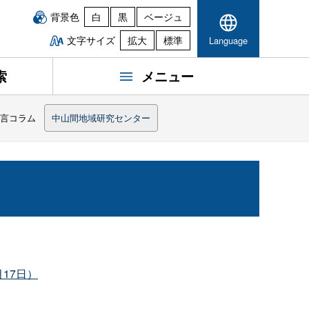
背景色
白
黒
ベージュ
文字サイズ
拡大
標準
Language
索
メニュー
一言コラム
中山間地域研究センター
17日）