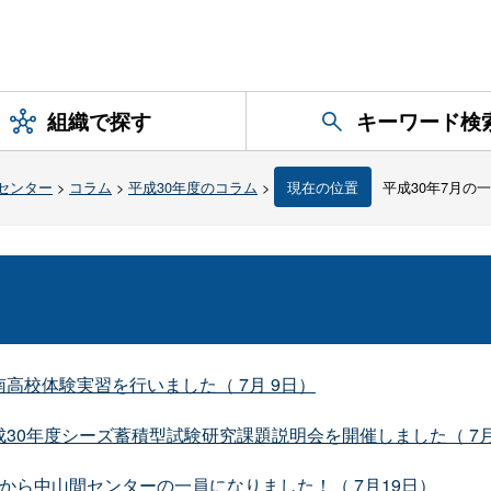
組織で探す
キーワード検
センター
>
コラム
>
平成30年度のコラム
>
現在の位置
平成30年7月の
高校体験実習を行いました（ 7月 9日）
30年度シーズ蓄積型試験研究課題説明会を開催しました（ 7月
から中山間センターの一員になりました！（ 7月19日）