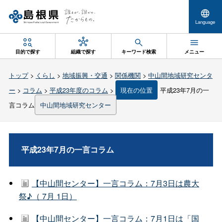
Language
目的で探す
組織で探す
キーワード検索
メニュー
トップ
>
くらし
>
地域振興・交通
>
関係機関
>
中山間地域研究センタ
ー
>
コラム
>
平成23年度のコラム
>
現在の位置
平成23年7月の一
言コラム
中山間地域研究センター
平成23年7月の一言コラム
【中山間センター】一言コラム：7月3日は農大
祭♪（ 7月 1日）
【中山間センター】一言コラム：7月1日は「国