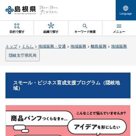
Language
目的で探す
組織で探す
キーワード検索
メニュー
トップ
>
くらし
>
地域振興・交通
>
地域振興
>
離島振興
>
地域振興
隠岐支庁県民局
スモール・ビジネス育成支援プログラム（隠岐地
域）