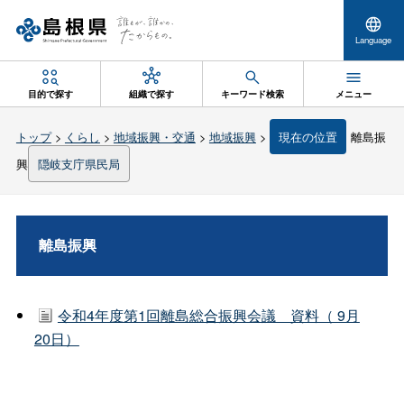
Language
目的で探す
組織で探す
キーワード検索
メニュー
トップ
>
くらし
>
地域振興・交通
>
地域振興
>
現在の位置
離島振
興
隠岐支庁県民局
離島振興
令和4年度第1回離島総合振興会議 資料（ 9月
20日）