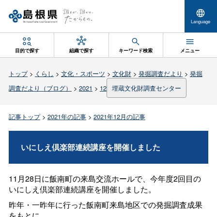
Language
目的で探す
組織で探す
キーワード検索
メニュー
トップ
>
くらし
>
文化・スポーツ
>
文化財
>
発掘調査だより
>
発掘
調査だより（ブログ）
>
2021
>
12
埋蔵文化財調査センター
記事トップ
>
2021年の記事
>
2021年12月の記事
いにしえ倶楽部連続講座を開催しました
11月28日に飯南町の来島交流ホールで、今年度2回目の
いにしえ倶楽部連続講座を開催しました。
昨年・一昨年に行った飯南町来島地区での発掘調査成果
をもとに、