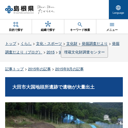
Language
目的で探す
組織で探す
キーワード検索
メニュー
トップ
>
くらし
>
文化・スポーツ
>
文化財
>
発掘調査だより
>
発掘
調査だより（ブログ）
>
2015
>
9
埋蔵文化財調査センター
記事トップ
>
2015年の記事
>
2015年9月の記事
大田市大国地頭所遺跡で遺物が大量出土