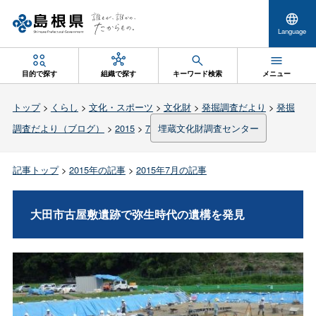
Language
目的で探す
組織で探す
キーワード検索
メニュー
トップ
>
くらし
>
文化・スポーツ
>
文化財
>
発掘調査だより
>
発掘
調査だより（ブログ）
>
2015
>
7
埋蔵文化財調査センター
記事トップ
>
2015年の記事
>
2015年7月の記事
大田市古屋敷遺跡で弥生時代の遺構を発見