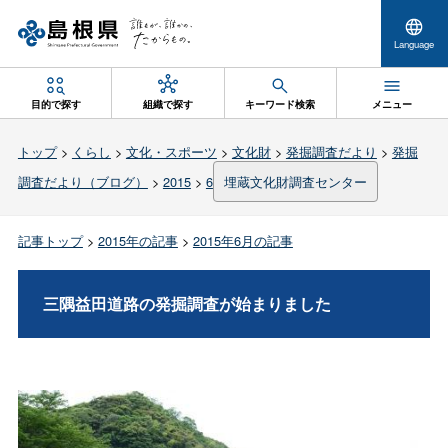
Language
目的で探す
組織で探す
キーワード検索
メニュー
トップ
>
くらし
>
文化・スポーツ
>
文化財
>
発掘調査だより
>
発掘
調査だより（ブログ）
>
2015
>
6
埋蔵文化財調査センター
記事トップ
>
2015年の記事
>
2015年6月の記事
三隅益田道路の発掘調査が始まりました