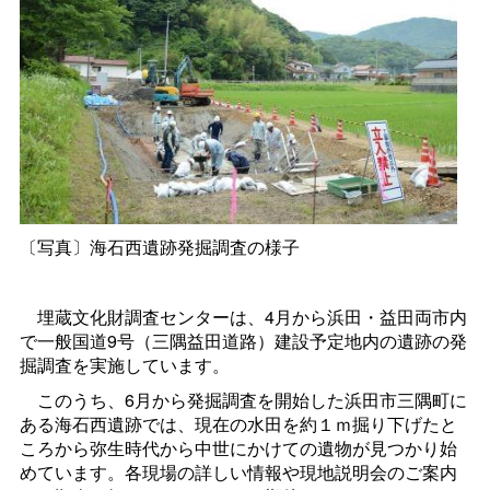
〔写真〕海石西遺跡発掘調査の様子
埋蔵文化財調査センターは、4月から浜田・益田両市内
で一般国道9号（三隅益田道路）建設予定地内の遺跡の発
掘調査を実施しています。
このうち、6月から発掘調査を開始した浜田市三隅町に
ある海石西遺跡では、現在の水田を約１ｍ掘り下げたと
ころから弥生時代から中世にかけての遺物が見つかり始
めています。各現場の詳しい情報や現地説明会のご案内