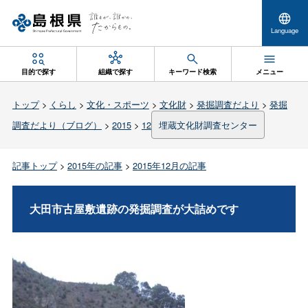
Language
目的で探す
組織で探す
キーワード検索
メニュー
トップ
>
くらし
>
文化・スポーツ
>
文化財
>
発掘調査だより
>
発掘
調査だより（ブログ）
>
2015
>
12
埋蔵文化財調査センター
記事トップ
>
2015年の記事
>
2015年12月の記事
大田市古屋敷遺跡の発掘調査が大詰めです