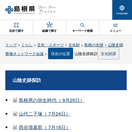
Language
目的で探す
組織で探す
キーワード検索
メニュー
トップ
>
くらし
>
文化・スポーツ
>
文化財
>
島根の史跡
>
山陰史跡
整備ネットワーク会議
>
現在の位置
山陰史跡探訪
文化財課
山陰史跡探訪
島根県の弥生時代（ 9月25日）
山代二子塚（ 7月24日）
西谷墳墓群（ 7月18日）