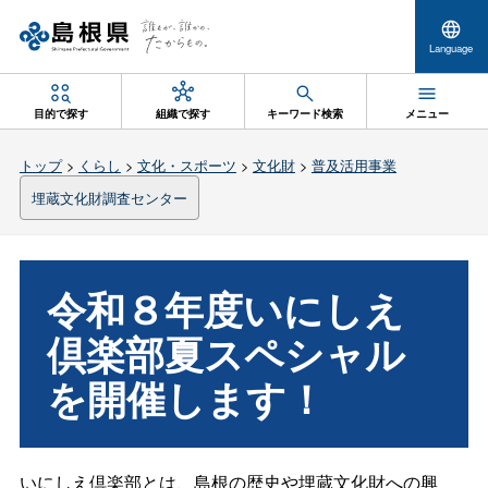
Language
目的で探す
組織で探す
キーワード検索
メニュー
トップ
>
くらし
>
文化・スポーツ
>
文化財
>
普及活用事業
埋蔵文化財調査センター
令和８年度いにしえ
倶楽部夏スペシャル
を開催します！
いにしえ倶楽部とは、島根の歴史や埋蔵文化財への興