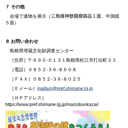
７
その他
会場で遺物を展示
（
三角縁神獣鏡模鋳品１面
、中国鏡
５面）
８
お問い合わせ
島根県埋蔵文化財調査センター
［住所］〒６９０-０１３１島根県松江市打出町３３
［電話］０８５２‐３６-８６０８
［ＦＡＸ］０８５２-３６-８０２５
［Ｅメール］
maibun@pref.shimane.lg.jp
［ＨＰアドレス］
https://www.pref.shimane.lg.jp/maizobunkazai/