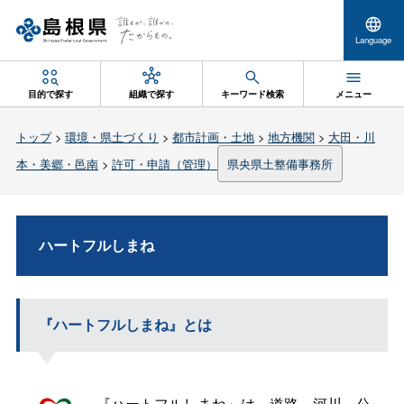
Language
目的で探す
組織で探す
キーワード検索
メニュー
トップ
>
環境・県土づくり
>
都市計画・土地
>
地方機関
>
大田・川
本・美郷・邑南
>
許可・申請（管理）
県央県土整備事務所
ハートフルしまね
『ハートフルしまね』とは
『ハートフルしまね』は、道路、河川、公