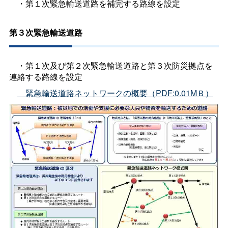
・第１次緊急輸送道路を補完する路線を設定
第３次緊急輸送道路
・第１次及び第２次緊急輸送道路と第３次防災拠点を
連絡する路線を設定
緊急輸送道路ネットワークの概要（PDF:0.01MＢ）