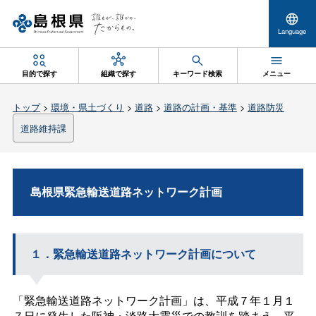
Language
目的で探す
組織で探す
キーワード検索
メニュー
トップ
>
環境・県土づくり
>
道路
>
道路の計画・基準
>
道路防災
道路維持課
島根県緊急輸送道路ネットワーク計画
１．緊急輸送道路ネットワーク計画について
「緊急輸送道路ネットワーク計画」は、平成７年１月１
７日に発生した阪神・淡路大震災での教訓を踏まえ、平