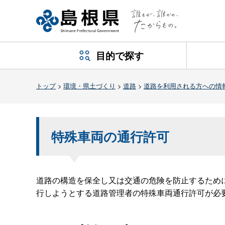
目的で探す
トップ
>
環境・県土づくり
>
道路
>
道路を利用される方への情
特殊車両の通行許可
道路の構造を保全し又は交通の危険を防止するため
行しようとする道路管理者の特殊車両通行許可が必