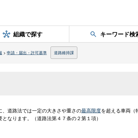
組織で探す
キーワード検
報
>
申請・届出・許可基準
道路維持課
に、道路法では一定の大きさや重さの
最高限度
を超える車両（
要となります。（道路法第４７条の２第１項）