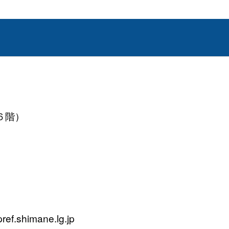
６階）
f.shimane.lg.jp