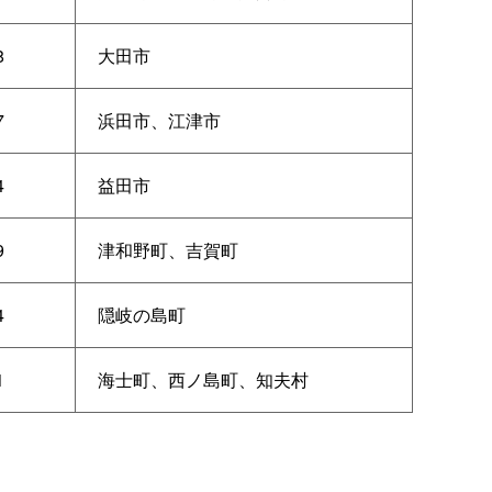
8
大田市
7
浜田市、江津市
4
益田市
9
津和野町、吉賀町
4
隠岐の島町
1
海士町、西ノ島町、知夫村