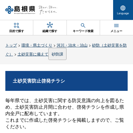
Language
目的で探す
組織で探す
キーワード検索
メニュー
トップ
>
環境・県土づくり
>
河川・治水・治山
>
砂防（土砂災害を防
ぐ）
>
土砂災害に備えて
砂防課
土砂災害防止啓発チラシ
毎年県では、土砂災害に関する防災意識の向上を図るた
め、土砂災害防止月間に合わせ、啓発チラシを作成し県
内全戸に配布しています。
これまでに作成した啓発チラシを掲載しますので、ご覧
ください。