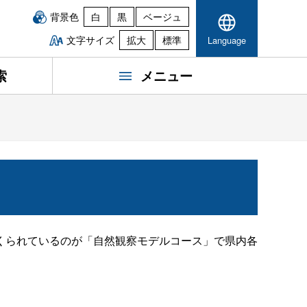
背景色
白
黒
ベージュ
文字サイズ
拡大
標準
Language
索
メニュー
くられているのが「自然観察モデルコース」で県内各