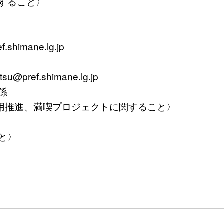
すること〉
himane.lg.jp
u@pref.shimane.lg.jp
係
推進、満喫プロジェクトに関すること〉
と〉