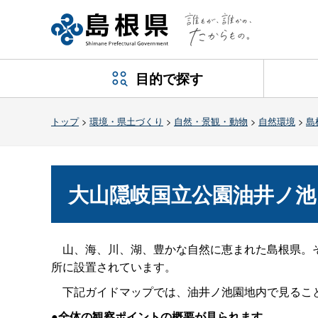
目的で探す
トップ
>
環境・県土づくり
>
自然・景観・動物
>
自然環境
>
島
大山隠岐国立公園油井ノ池
山、海、川、湖、豊かな自然に恵まれた島根県。そ
所に設置されています。
下記ガイドマップでは、油井ノ池園地内で見るこ
●全体の観察ポイントの概要が見られます。