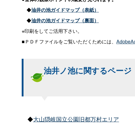
◆
油井の池ガイドマップ（表紙）
◆
油井の池ガイドマップ（裏面）
※印刷をしてご活用下さい。
■ＰＤＦファイルをご覧いただくためには、
AdobeA
油井ノ池に関するページ
◆
大山隠岐国立公園旧都万村エリア