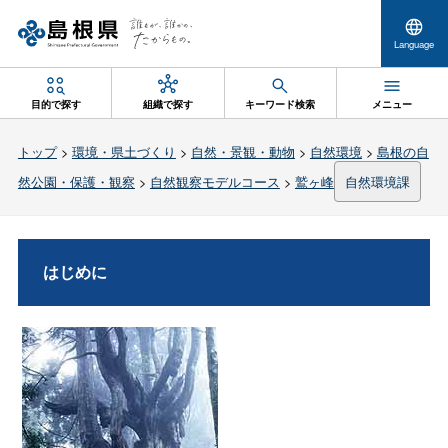
Language
目的で探す
組織で探す
キーワード検索
メニュー
トップ
>
環境・県土づくり
>
自然・景観・動物
>
自然環境
>
島根の自
然公園・保護・観察
>
自然観察モデルコース
>
鷲ヶ峰
自然環境課
はじめに