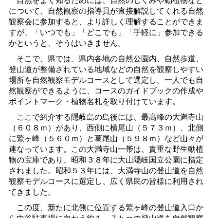
について、自然観察の指導員が直接解説してくれる自然
観察会に参加すると、より詳しく理解することができま
すが、「いつでも」「どこでも」「手軽に」参加できる
かというと、そうはいきません。
そこで、県では、県内各地の自然公園内、自然歩道、
登山道が整備されている地域などの自然を観察しやすい
場所を自然観察モデルコースとして選定し、一人でも自
然観察ができるように、コースのガイドブックの作成や
ポイントマーク・植物名札を取り付けています。
ここで紹介する隠岐島の島後には、最高峰の大満寺山
（６０８ｍ）があり、西側に横尾山（５７３ｍ）、北側
に鷲ヶ峰（５６０ｍ）と葛尾山（５９８ｍ）など山々が
連なっています。この大満寺山一帯は、貴重な野生動植
物の宝庫であり、昭和３８年に大山隠岐国立公園に指定
されました。昭和５３年には、大満寺山の登山道を自然
観察モデルコースに選定し、広く県民の皆様に利用され
てきました。
この度、新たに北側に位置する鷲ヶ峰の登山道入口か
ら中谷駐車場に向かう約１．７ｋｍの登山道を自然観察