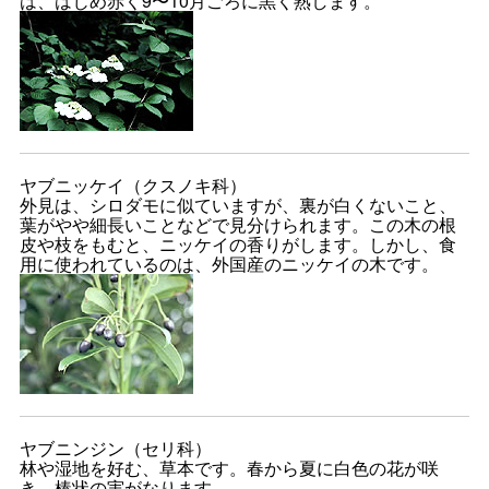
は、はじめ赤く9〜10月ごろに黒く熟します。
ヤブニッケイ（クスノキ科）
外見は、シロダモに似ていますが、裏が白くないこと、
葉がやや細長いことなどで見分けられます。この木の根
皮や枝をもむと、ニッケイの香りがします。しかし、食
用に使われているのは、外国産のニッケイの木です。
ヤブニンジン（セリ科）
林や湿地を好む、草本です。春から夏に白色の花が咲
き、棒状の実がなります。