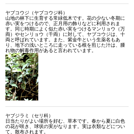
ヤブコウジ（ヤブコウジ科）
山地の林下に生育する常緑低木です。花の少ない冬期に
赤い実をつけるので、正月用の飾りなどに利用されま
す。同じ時期によく似た赤い実をつけるマンリョウ（万
両）やセンリョウ（千両）に対して、ヤブコウジは、十
両と呼ばれています。また、紫金牛という生薬名もあ
り、地下の浅いところに走っている根を煎じた汁は、腫
れ物の解毒作用があると言われています。
ヤブジラミ（セリ科）
日当たりがよい場所を好む、草本です。春から夏に白色
の花が咲き、球状の実がなります。実は衣類などについ
て、散布されます。