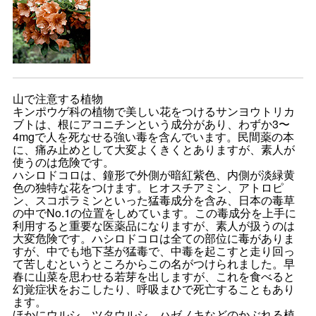
山で注意する植物
キンポウゲ科の植物で美しい花をつけるサンヨウトリカ
ブトは、根にアコニチンという成分があり、わずか3〜
4mgで人を死なせる強い毒を含んでいます。民間薬の本
に、痛み止めとして大変よくきくとありますが、素人が
使うのは危険です。
ハシロドコロは、鐘形で外側が暗紅紫色、内側が淡緑黄
色の独特な花をつけます。ヒオスチアミン、アトロピ
ン、スコポラミンといった猛毒成分を含み、日本の毒草
の中でNo.1の位置をしめています。この毒成分を上手に
利用すると重要な医薬品になりますが、素人が扱うのは
大変危険です。ハシロドコロは全ての部位に毒がありま
すが、中でも地下茎が猛毒で、中毒を起こすと走り回っ
て苦しむというところからこの名がつけられました。早
春に山菜を思わせる若芽を出しますが、これを食べると
幻覚症状をおこしたり、呼吸まひで死亡することもあり
ます。
ほかにウルシ、ツタウルシ、ハゼノキなどのかぶれる植