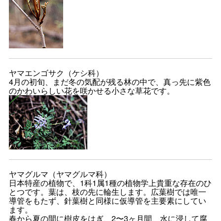
ヤマエンゴサク（ケシ科）
4月の初旬、まだ冬の気配が残る林の中で、真っ先に紫色
のかわいらしい花を咲かせる小さな草花です。
ヤマグルマ（ヤマグルマ科）
日本特産の植物で、1科1属1種の植物学上貴重な存在のひ
とつです。葉は、枝の先に輪生します。広葉樹では唯一
導管をもたず、針葉樹と同様に仮導管を主要素にしてい
ます。
春から夏の間に樹皮をはぎ、2〜3ヶ月間、水に浸して腐