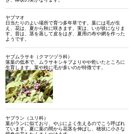
ヤブマオ
日当たりのよい場所で育つ多年草です。葉には毛が生
え、花は、夏から秋に咲きます。実は、いが状になりま
す。昔は、茎を蒸して皮をはぎ、夏用の布や網を作った
ようです。
ヤブムラサキ（クマツヅラ科）
落葉の低本で、ムラサキシキブよりやや乾いたところに
生育します。葉や枝に毛が多いのが特徴です。
ヤブラン（ユリ科）
葉がランに似ており、やぶによく生えるのでこう呼ばれ
ています。夏に葉の間から花茎を伸ばし、穂状に小さな
紫色の花をたくさんつけます。