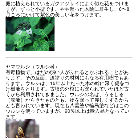
庭に植えられているガクアジサイによく似た花をつけま
すが、ずっと小型です。やや湿った木陰に群生し、6〜8
月ごろにかけて紫色の美しい花をつけます。
ヤマウルシ（ウルシ科）
有毒植物で、はだの弱い人がふれるとかぶれることがあ
ります。その反面、漆塗りの材料にもなる有用樹でもあ
ります。ウルシは、15年以上たった木の幹に深く傷をつ
け樹液をとります。古墳の外棺にも塗られていたほど古
くから利用されてきました。ウルシの名は、うるしる
（潤液）からきたものとも、物を塗って麗しくするから
とも言われています。現在も八雲塗や輪島塗などはこの
ウルシを使っていますが、90％以上は輸入品となってい
ます。