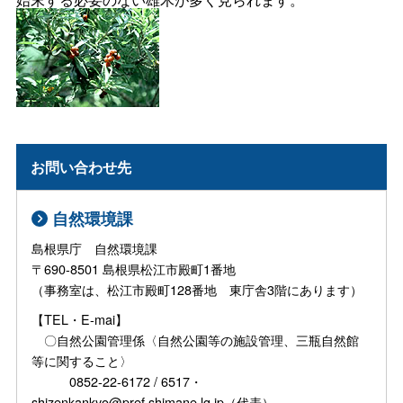
お問い合わせ先
自然環境課
島根県庁 自然環境課
〒690-8501 島根県松江市殿町1番地
（事務室は、松江市殿町128番地 東庁舎3階にあります）
【TEL・E-mai】
〇自然公園管理係〈自然公園等の施設管理、三瓶自然館
等に関すること〉
0852-22-6172 / 6517・
shizenkankyo@pref.shimane.lg.jp（代表）