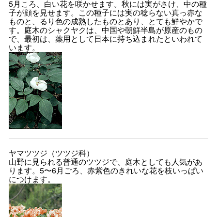
5月ころ、白い花を咲かせます。秋には実がさけ、中の種
子が顔を見せます。この種子には実の稔らない真っ赤な
ものと、るり色の成熟したものとあり、とても鮮やかで
す。庭木のシャクヤクは、中国や朝鮮半島が原産のもの
で、最初は、薬用として日本に持ち込まれたといわれて
います。
ヤマツツジ（ツツジ科）
山野に見られる普通のツツジで、庭木としても人気があ
ります。5〜6月ごろ、赤紫色のきれいな花を枝いっぱい
につけます。