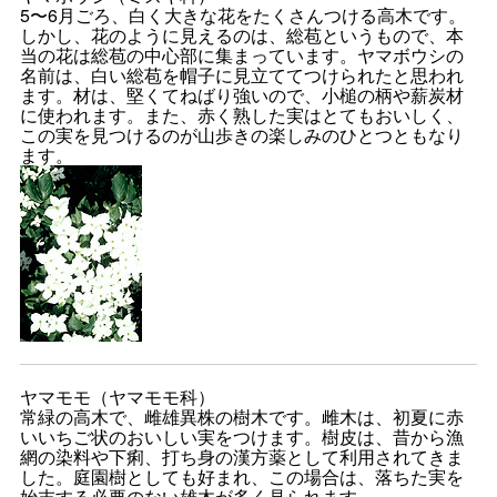
5〜6月ごろ、白く大きな花をたくさんつける高木です。
しかし、花のように見えるのは、総苞というもので、本
当の花は総苞の中心部に集まっています。ヤマボウシの
名前は、白い総苞を帽子に見立ててつけられたと思われ
ます。材は、堅くてねばり強いので、小槌の柄や薪炭材
に使われます。また、赤く熟した実はとてもおいしく、
この実を見つけるのが山歩きの楽しみのひとつともなり
ます。
ヤマモモ（ヤマモモ科）
常緑の高木で、雌雄異株の樹木です。雌木は、初夏に赤
いいちご状のおいしい実をつけます。樹皮は、昔から漁
網の染料や下痢、打ち身の漢方薬として利用されてきま
した。庭園樹としても好まれ、この場合は、落ちた実を
始末する必要のない雄木が多く見られます。