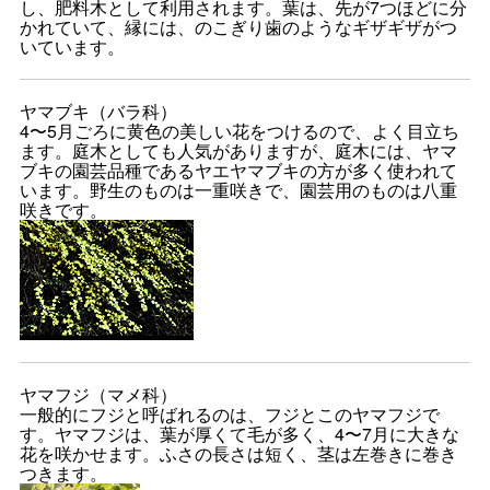
し、肥料木として利用されます。葉は、先が7つほどに分
かれていて、縁には、のこぎり歯のようなギザギザがつ
いています。
ヤマブキ（バラ科）
4〜5月ごろに黄色の美しい花をつけるので、よく目立ち
ます。庭木としても人気がありますが、庭木には、ヤマ
ブキの園芸品種であるヤエヤマブキの方が多く使われて
います。野生のものは一重咲きで、園芸用のものは八重
咲きです。
ヤマフジ（マメ科）
一般的にフジと呼ばれるのは、フジとこのヤマフジで
す。ヤマフジは、葉が厚くて毛が多く、4〜7月に大きな
花を咲かせます。ふさの長さは短く、茎は左巻きに巻き
つきます。