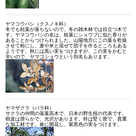
ヤマコウバシ（クスノキ科）
冬でも枯葉が落ちないので、冬の雑木林では目立つ木で
す。ヤマコウバシの名は、枝葉にショウブに似た香りが
あることからつけられました。山陽地方にこの葉を乾燥
させて粉にし、麦や米と混ぜて団子を作るところもある
ようです。秋には黒い実をつけますが、この実をかむと
辛いので、ヤマゴショウという別名もあります。
ヤマザクラ（バラ科）
サクラの仲間の落葉高木で、日本の野生桜の代表です。
樹皮は滑らかで、光沢があります。幹は堅く密で、貴重
な加工材です。春に開花し、紫黒色の実をつけます。