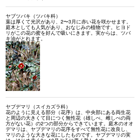
ヤブツバキ（ツバキ科）
葉は厚くて光沢があり、2〜3月に赤い花を咲かせます。
庭木としても人気があり、おなじみの植物です。ヒヨド
リがこの花の蜜を好んで吸いにきます。実からは、ツバ
キ油がとれます。
ヤブデマリ（スイカズラ科）
花のように見える部分（花序）は、中央部にある両生花
と周辺の大きくて目につく無性花（雄しべ、雌しべの両
方がない花）の2つの部分からできています。庭木のオオ
デマリは、ヤブデマリの花序をすべて無性花に改良し、
マリのような大きな花にしたものです。ヤブデマリの実