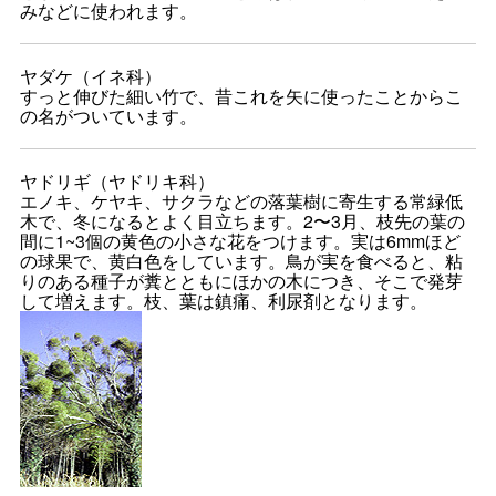
みなどに使われます。
ヤダケ（イネ科）
すっと伸びた細い竹で、昔これを矢に使ったことからこ
の名がついています。
ヤドリギ（ヤドリキ科）
エノキ、ケヤキ、サクラなどの落葉樹に寄生する常緑低
木で、冬になるとよく目立ちます。2〜3月、枝先の葉の
間に1~3個の黄色の小さな花をつけます。実は6mmほど
の球果で、黄白色をしています。鳥が実を食べると、粘
りのある種子が糞とともにほかの木につき、そこで発芽
して増えます。枝、葉は鎮痛、利尿剤となります。