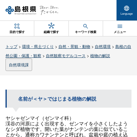
Language
目的で探す
組織で探す
キーワード検索
メニュー
トップ
>
環境・県土づくり
>
自然・景観・動物
>
自然環境
>
島根の自
然公園・保護・観察
>
自然観察モデルコース
>
植物の解説
自然環境課
名前が＜ヤ＞ではじまる植物の解説
ヤシャゼンマイ（ゼンマイ科）
渓谷の河原によく出現する、ゼンマイを小さくしたよう
なシダ植物です。開いた葉がナンテンの葉に似ているこ
とから、通称カワナンテンと呼ばれ、盆栽や庭の植え込