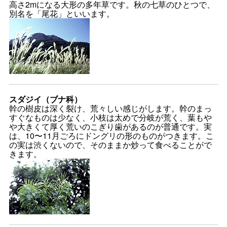
高さ2mになる大形の多年草です。秋の七草のひとつで、
別名を「尾花」といいます。
スダジイ（ブナ科）
幹の樹皮は深く裂け、荒々しい感じがします。幹のまっ
すぐなものは少なく、小枝は太めで分岐が荒く、葉もや
や大きくて厚く荒いのこぎり歯があるのが普通です。実
は、10〜11月ごろにドングリの形のものがつきます。こ
の実は渋くないので、そのままか炒って食べることがで
きます。