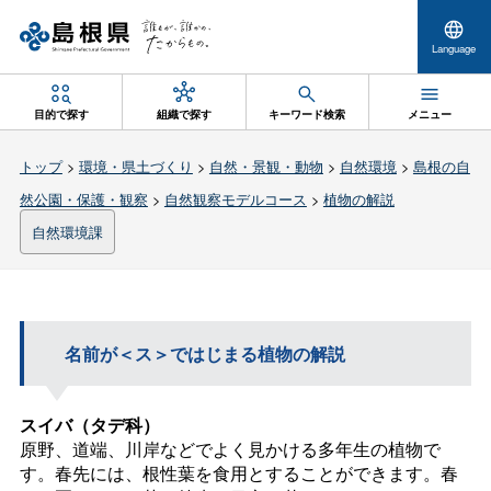
Language
目的で探す
組織で探す
キーワード検索
メニュー
トップ
>
環境・県土づくり
>
自然・景観・動物
>
自然環境
>
島根の自
然公園・保護・観察
>
自然観察モデルコース
>
植物の解説
自然環境課
名前が＜ス＞ではじまる植物の解説
スイバ（タデ科）
原野、道端、川岸などでよく見かける多年生の植物で
す。春先には、根性葉を食用とすることができます。春