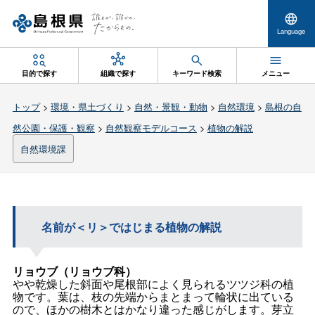
Language
目的で探す
組織で探す
キーワード検索
メニュー
トップ
>
環境・県土づくり
>
自然・景観・動物
>
自然環境
>
島根の自
然公園・保護・観察
>
自然観察モデルコース
>
植物の解説
自然環境課
名前が＜リ＞ではじまる植物の解説
リョウブ（リョウブ科）
やや乾燥した斜面や尾根部によく見られるツツジ科の植
物です。葉は、枝の先端からまとまって輪状に出ている
ので、ほかの樹木とはかなり違った感じがします。芽立