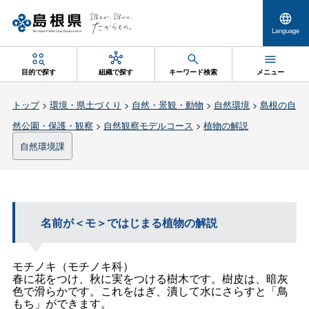
Language
目的で探す
組織で探す
キーワード検索
メニュー
トップ
>
環境・県土づくり
>
自然・景観・動物
>
自然環境
>
島根の自
然公園・保護・観察
>
自然観察モデルコース
>
植物の解説
自然環境課
名前が＜モ＞ではじまる植物の解説
モチノキ（モチノキ科）
春に花をつけ、秋に実をつける樹木です。樹皮は、暗灰
色で滑らかです。これをはぎ、潰して水にさらすと「鳥
もち」ができます。