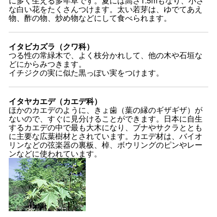
に多く生える多年草です。夏には高さ1.5mもなり、小さ
な白い花をたくさんつけます。太い若芽は、ゆでてあえ
物、酢の物、炒め物などにして食べられます。
イタビカズラ（クワ科）
つる性の常緑木で、よく枝分かれして、他の木や石垣な
どにからみつきます。
イチジクの実に似た黒っぽい実をつけます。
イタヤカエデ（カエデ科）
ほかのカエデのように、きょ歯（葉の縁のギザギザ）が
ないので、すぐに見分けることができます。日本に自生
するカエデの中で最も大木になり、ブナやサクラととも
に主要な広葉樹材とされています。カエデ材は、バイオ
リンなどの弦楽器の裏板、棹、ボウリングのピンやレー
ンなどに使われています。