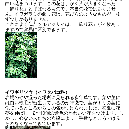
白い花をつけます。この花は、がく片が大きくなった
「飾り花」と呼ばれるもので、本当の花ではありませ
ん。イワガラミの飾り花は、花びらのようなものが一枚
ずつしかありません。
これによく似たツルアジサイは、「飾り花」が４枚あり
ますので容易に区別できます。
イワギリソウ（イワタバコ科）
岩場のやや湿った場所に見られる多年草です。葉や茎に
は白い軟毛が密生しているのが特徴で、葉がキリの葉に
似ているところからこの名がつけられました。初夏に花
茎を伸ばし、2〜10個の紫色のかわいい花をつけます。し
かし、心ない人たちの盗採により、手近なところでは見
られなくなってきています。