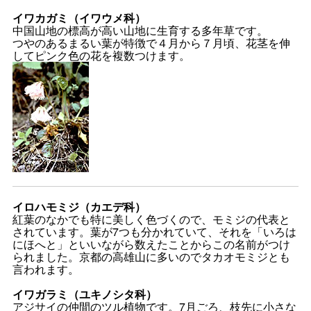
イワカガミ（イワウメ科）
中国山地の標高が高い山地に生育する多年草です。
つやのあるまるい葉が特徴で４月から７月頃、花茎を伸
してピンク色の花を複数つけます。
イロハモミジ（カエデ科）
紅葉のなかでも特に美しく色づくので、モミジの代表と
されています。葉が7つも分かれていて、それを「いろは
にほへと」といいながら数えたことからこの名前がつけ
られました。京都の高雄山に多いのでタカオモミジとも
言われます。
イワガラミ（ユキノシタ科）
アジサイの仲間のツル植物です。7月ごろ、枝先に小さな