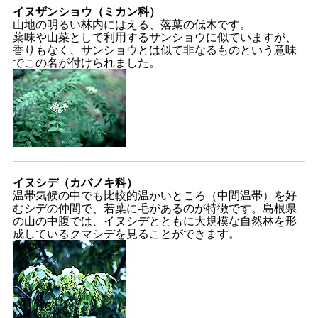
イヌザンショウ（ミカン科）
山地の明るい林内にはえる、落葉の低木です。
薬味や山菜として利用するサンショウに似ていますが、
香りもなく、サンショウとは似て非なるものという意味
でこの名が付けられました。
イヌシデ（カバノキ科）
温帯気候の中でも比較的温かいところ（中間温帯）を好
むシデの仲間で、若葉に毛があるのが特徴です。島根県
の山の中腹では、イヌシデとともに大規模な自然林を形
成しているクマシデを見ることができます。