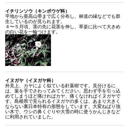
イチリンソウ（キンポウゲ科）
平地から亜高山帯まで広く分布し、林道の縁などでも群
生しているのが見られます。
４〜５月頃、茎の先に花茎を伸し、草姿に比べて大きめ
の白い花を一輪つけます。
イヌガヤ（イヌガヤ科）
外見上、カヤによく似ている針葉樹です。見分けるに
は、葉を手でさわってみてください。思わず手を引っ込
めてしまうほど痛ければカヤ、痛くなければイヌガヤで
す。島根県で見られるイヌガヤの多くは、あまり大きく
ならない裏日本特有の形態をしています。大変ねばり強
い木で、ウシの鼻くぐりや大雪の時に使うかんじきなど
に利用されていました。