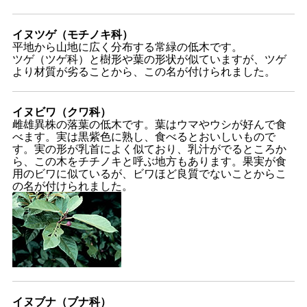
イヌツゲ（モチノキ科）
平地から山地に広く分布する常緑の低木です。
ツゲ（ツゲ科）と樹形や葉の形状が似ていますが、ツゲ
より材質が劣ることから、この名が付けられました。
イヌビワ（クワ科）
雌雄異株の落葉の低木です。葉はウマやウシが好んで食
べます。実は黒紫色に熟し、食べるとおいしいもので
す。実の形が乳首によく似ており、乳汁がでるところか
ら、この木をチチノキと呼ぶ地方もあります。果実が食
用のビワに似ているが、ビワほど良質でないことからこ
の名が付けられました。
イヌブナ（ブナ科）