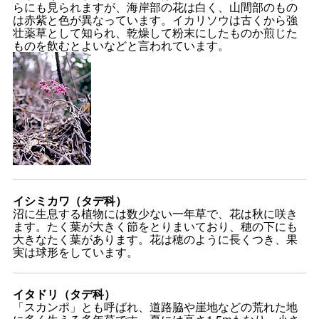
らにも見られますが、海岸部の花は白く、山間部のもの
は赤紫と色が異なっています。イカリソウは古くから強
壮薬草として知られ、乾燥して粉末にしたものか煎じた
ものを飲むとよいなどと言われています。
イシミカワ（タデ科）
沼に生息する植物には数少ない一年草で、花は秋に咲き
ます。たく葉が大きく節をとりまいており、穂の下にも
大きなたく葉があります。花は穂のように長くつき、果
実は球形をしています。
イタドリ（タデ科）
「スカンポ」とも呼ばれ、道路脇や崖地などの荒れた地