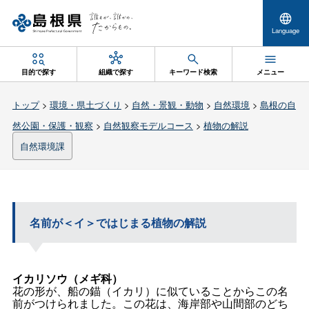
Language
目的で探す
組織で探す
キーワード検索
メニュー
トップ
>
環境・県土づくり
>
自然・景観・動物
>
自然環境
>
島根の自
然公園・保護・観察
>
自然観察モデルコース
>
植物の解説
自然環境課
名前が＜イ＞ではじまる植物の解説
イカリソウ（メギ科）
花の形が、船の錨（イカリ）に似ていることからこの名
前がつけられました。この花は、海岸部や山間部のどち